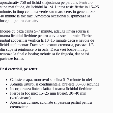
aproximativ 750 ml lichid si ajusteaza pe parcurs. Pentru o
supa mai fluida, du lichidul la 1:4. Lintea rosie fierbe in 15–25
minute, in timp ce lintea verde sau maro cere, in general, 30–
40 minute la foc mic. Amesteca ocazional si spumeaza la
inceput, pentru claritate.
Incepe cu baza calita 5–7 minute, adauga lintea scursa si
toarna lichidul fierbinte pentru a evita socul termic. Fierbe
partial acoperit si verifica la 10–15 minute daca e nevoie de
lichid suplimentar. Daca vrei textura cremoasa, paseaza 1/3
din supa si reintoarce-o in oala. Daca vrei boabe intregi,
testeaza la final o boaba; trebuie sa fie frageda, dar sa isi
pastreze forma.
Pași esentiali, pe scurt:
Caleste ceapa, morcovul si telina 5–7 minute in ulei
Adauga usturoi si condimentele, prajeste 30–60 secunde
Incorporeaza lintea clatita si toarna lichidul fierbinte
Fierbe la foc mic: 15–25 min (rosie), 30–40 min
(verde/maro)
Ajusteaza cu sare, aciditate si paseaza partial pentru
cremozitate