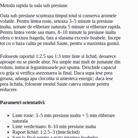
Metoda rapida la oala sub presiune
Oala sub presiune scurteaza timpul total si conserva aromele
volatile. Pentru lintea rosie, seteaza 3–5 minute la presiune
inalta, urmate de eliberare naturala 5 minute si eliberare rapida.
Pentru lintea verde sau maro, 8–10 minute la presiune inalta
ofera o textura frageda, fara a sfarama excesiv boabele. Incepe
tot cu o baza calita pe modul Saute, pentru a maximiza gustul.
Foloseste raportul 1:2.5 sau 1:3 intre linte si lichid, deoarece
aproape nu se pierde abur. Nu umple mai mult de jumatate din
volum, intrucat leguminoasele pot spuma. Deschide capacul
cu grija si verifica asezonarea la final. Daca supa iese prea
groasa, adauga apa clocotita si amesteca energic; daca iese
prea lichida, foloseste modul Saute cateva minute pentru
reducere.
Parametri orientativi:
Linte rosie: 3–5 min presiune inalta + 5 min eliberare
naturala
Linte verde/maro: 8–10 min presiune inalta
Raport lichid: 1:2.5–3 (linte:lichid)
Sare la final pentru a evita intarirea boabelor