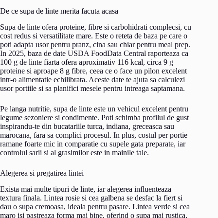
De ce supa de linte merita facuta acasa
Supa de linte ofera proteine, fibre si carbohidrati complecsi, cu
cost redus si versatilitate mare. Este o reteta de baza pe care o
poti adapta usor pentru pranz, cina sau chiar pentru meal prep.
In 2025, baza de date USDA FoodData Central raporteaza ca
100 g de linte fiarta ofera aproximativ 116 kcal, circa 9 g
proteine si aproape 8 g fibre, ceea ce o face un pilon excelent
intr-o alimentatie echilibrata. Aceste date te ajuta sa calculezi
usor portiile si sa planifici mesele pentru intreaga saptamana.
Pe langa nutritie, supa de linte este un vehicul excelent pentru
legume sezoniere si condimente. Poti schimba profilul de gust
inspirandu-te din bucatariile turca, indiana, greceasca sau
marocana, fara sa complici procesul. In plus, costul per portie
ramane foarte mic in comparatie cu supele gata preparate, iar
controlul sarii si al grasimilor este in mainile tale.
Alegerea si pregatirea lintei
Exista mai multe tipuri de linte, iar alegerea influenteaza
textura finala. Lintea rosie si cea galbena se desfac la fiert si
dau o supa cremoasa, ideala pentru pasare. Lintea verde si cea
maro isi pastreaza forma mai bine, oferind o supa mai rustica,