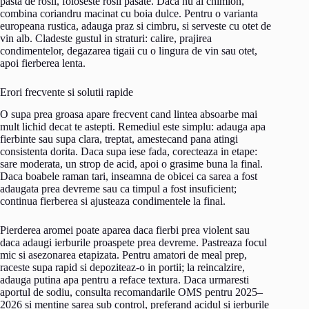
pasta de rosii, foloseste rosii pasate. Daca nu ai chimion,
combina coriandru macinat cu boia dulce. Pentru o varianta
europeana rustica, adauga praz si cimbru, si serveste cu otet de
vin alb. Cladeste gustul in straturi: calire, prajirea
condimentelor, degazarea tigaii cu o lingura de vin sau otet,
apoi fierberea lenta.
Erori frecvente si solutii rapide
O supa prea groasa apare frecvent cand lintea absoarbe mai
mult lichid decat te astepti. Remediul este simplu: adauga apa
fierbinte sau supa clara, treptat, amestecand pana atingi
consistenta dorita. Daca supa iese fada, corecteaza in etape:
sare moderata, un strop de acid, apoi o grasime buna la final.
Daca boabele raman tari, inseamna de obicei ca sarea a fost
adaugata prea devreme sau ca timpul a fost insuficient;
continua fierberea si ajusteaza condimentele la final.
Pierderea aromei poate aparea daca fierbi prea violent sau
daca adaugi ierburile proaspete prea devreme. Pastreaza focul
mic si asezonarea etapizata. Pentru amatori de meal prep,
raceste supa rapid si depoziteaz-o in portii; la reincalzire,
adauga putina apa pentru a reface textura. Daca urmaresti
aportul de sodiu, consulta recomandarile OMS pentru 2025–
2026 si mentine sarea sub control, preferand acidul si ierburile