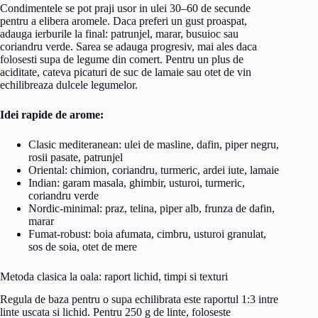
Condimentele se pot praji usor in ulei 30–60 de secunde
pentru a elibera aromele. Daca preferi un gust proaspat,
adauga ierburile la final: patrunjel, marar, busuioc sau
coriandru verde. Sarea se adauga progresiv, mai ales daca
folosesti supa de legume din comert. Pentru un plus de
aciditate, cateva picaturi de suc de lamaie sau otet de vin
echilibreaza dulcele legumelor.
Idei rapide de arome:
Clasic mediteranean: ulei de masline, dafin, piper negru,
rosii pasate, patrunjel
Oriental: chimion, coriandru, turmeric, ardei iute, lamaie
Indian: garam masala, ghimbir, usturoi, turmeric,
coriandru verde
Nordic-minimal: praz, telina, piper alb, frunza de dafin,
marar
Fumat-robust: boia afumata, cimbru, usturoi granulat,
sos de soia, otet de mere
Metoda clasica la oala: raport lichid, timpi si texturi
Regula de baza pentru o supa echilibrata este raportul 1:3 intre
linte uscata si lichid. Pentru 250 g de linte, foloseste