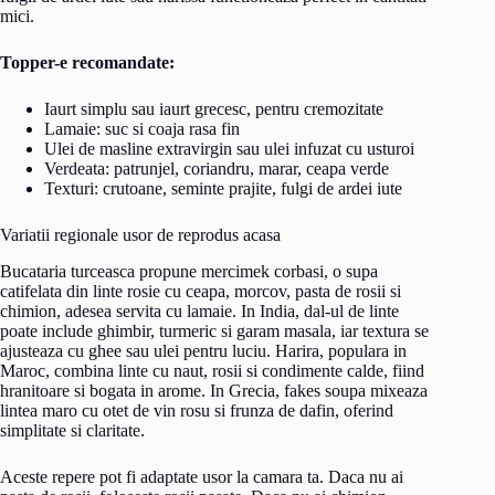
mici.
Topper-e recomandate:
Iaurt simplu sau iaurt grecesc, pentru cremozitate
Lamaie: suc si coaja rasa fin
Ulei de masline extravirgin sau ulei infuzat cu usturoi
Verdeata: patrunjel, coriandru, marar, ceapa verde
Texturi: crutoane, seminte prajite, fulgi de ardei iute
Variatii regionale usor de reprodus acasa
Bucataria turceasca propune mercimek corbasi, o supa
catifelata din linte rosie cu ceapa, morcov, pasta de rosii si
chimion, adesea servita cu lamaie. In India, dal-ul de linte
poate include ghimbir, turmeric si garam masala, iar textura se
ajusteaza cu ghee sau ulei pentru luciu. Harira, populara in
Maroc, combina linte cu naut, rosii si condimente calde, fiind
hranitoare si bogata in arome. In Grecia, fakes soupa mixeaza
lintea maro cu otet de vin rosu si frunza de dafin, oferind
simplitate si claritate.
Aceste repere pot fi adaptate usor la camara ta. Daca nu ai