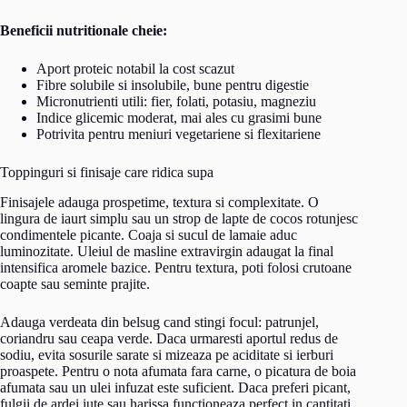
Beneficii nutritionale cheie:
Aport proteic notabil la cost scazut
Fibre solubile si insolubile, bune pentru digestie
Micronutrienti utili: fier, folati, potasiu, magneziu
Indice glicemic moderat, mai ales cu grasimi bune
Potrivita pentru meniuri vegetariene si flexitariene
Toppinguri si finisaje care ridica supa
Finisajele adauga prospetime, textura si complexitate. O
lingura de iaurt simplu sau un strop de lapte de cocos rotunjesc
condimentele picante. Coaja si sucul de lamaie aduc
luminozitate. Uleiul de masline extravirgin adaugat la final
intensifica aromele bazice. Pentru textura, poti folosi crutoane
coapte sau seminte prajite.
Adauga verdeata din belsug cand stingi focul: patrunjel,
coriandru sau ceapa verde. Daca urmaresti aportul redus de
sodiu, evita sosurile sarate si mizeaza pe aciditate si ierburi
proaspete. Pentru o nota afumata fara carne, o picatura de boia
afumata sau un ulei infuzat este suficient. Daca preferi picant,
fulgii de ardei iute sau harissa functioneaza perfect in cantitati