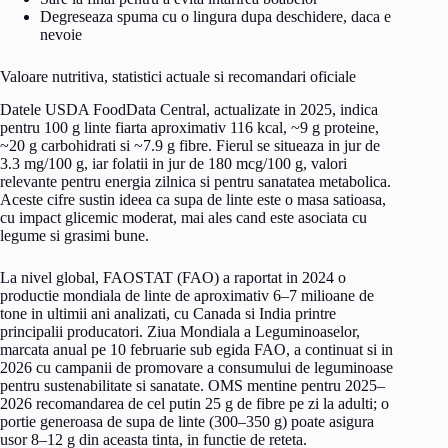
Degreseaza spuma cu o lingura dupa deschidere, daca e
nevoie
Valoare nutritiva, statistici actuale si recomandari oficiale
Datele USDA FoodData Central, actualizate in 2025, indica
pentru 100 g linte fiarta aproximativ 116 kcal, ~9 g proteine,
~20 g carbohidrati si ~7.9 g fibre. Fierul se situeaza in jur de
3.3 mg/100 g, iar folatii in jur de 180 mcg/100 g, valori
relevante pentru energia zilnica si pentru sanatatea metabolica.
Aceste cifre sustin ideea ca supa de linte este o masa satioasa,
cu impact glicemic moderat, mai ales cand este asociata cu
legume si grasimi bune.
La nivel global, FAOSTAT (FAO) a raportat in 2024 o
productie mondiala de linte de aproximativ 6–7 milioane de
tone in ultimii ani analizati, cu Canada si India printre
principalii producatori. Ziua Mondiala a Leguminoaselor,
marcata anual pe 10 februarie sub egida FAO, a continuat si in
2026 cu campanii de promovare a consumului de leguminoase
pentru sustenabilitate si sanatate. OMS mentine pentru 2025–
2026 recomandarea de cel putin 25 g de fibre pe zi la adulti; o
portie generoasa de supa de linte (300–350 g) poate asigura
usor 8–12 g din aceasta tinta, in functie de reteta.