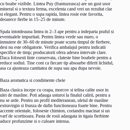
cu boabe vizibile. Lintea Puy (frantuzeasca) are un gust usor
mineral si o textura ferma, excelenta cand vrei un rezultat clar
si elegant. Pentru o supa rapida, lintea rosie este favorita,
deoarece fierbe in 15–25 de minute.
Spala intotdeauna lintea in 2–3 ape pentru a indeparta praful si
eventualele impuritati. Pentru lintea verde sau maro, o
inmuiere de 30–60 de minute poate scurta timpul de fierbere,
desi nu este obligatorie. Verifica ambalajul pentru indicatii
specifice de timp; producatorii ofera adesea intervale clare.
Daca folosesti linte conservata, clateste bine boabele pentru a
reduce sodiul. Tine cont ca fiecare tip absoarbe diferit lichidul,
asa ca ajusteaza cantitatea de supa sau apa dupa nevoie.
Baza aromatica si condimente cheie
Baza clasica incepe cu ceapa, morcov si telina calite usor in
ulei de masline. Poti adauga usturoi la finalul calirii, pentru a
nu se arde. Pentru un profil mediteranean, uleiul de masline
extravirgin si frunza de dafin functioneaza foarte bine. Pentru
accente orientale, foloseste chimion, coriandru macinat si un
varf de scortisoara. Pasta de rosii adaugata in tigaia fierbinte
aduce profunzime si o culoare intensa.