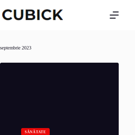
Sari
la
conținut
septembrie 2023
SĂNĂTATE