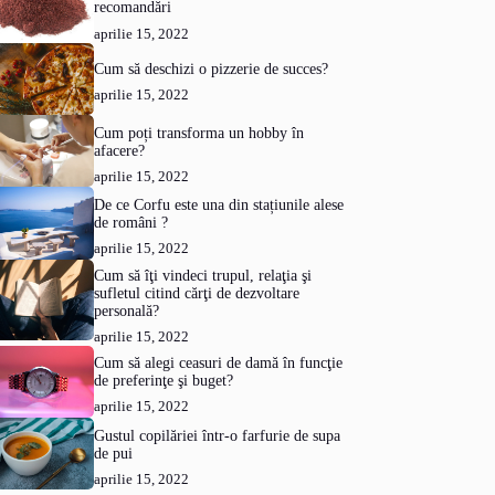
recomandări
aprilie 15, 2022
Cum să deschizi o pizzerie de succes?
aprilie 15, 2022
Cum poți transforma un hobby în
afacere?
aprilie 15, 2022
De ce Corfu este una din stațiunile alese
de români ?
aprilie 15, 2022
Cum să îţi vindeci trupul, relaţia şi
sufletul citind cărţi de dezvoltare
personală?
aprilie 15, 2022
Cum să alegi ceasuri de damă în funcţie
de preferinţe şi buget?
aprilie 15, 2022
Gustul copilăriei într-o farfurie de supa
de pui
aprilie 15, 2022