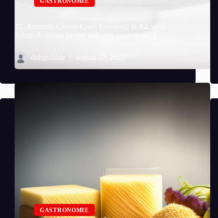
GASTRONOMIE
TC Romania Crown Cool: Excelență în Răcire și
Soluții Avansate pentru industria gastronomică
duhgullible
august 27, 2023
GASTRONOMIE