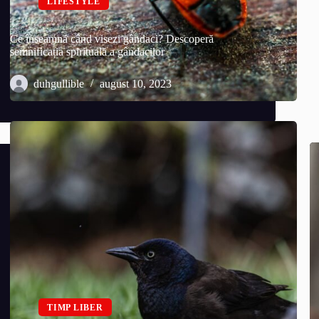
LIFESTYLE
Ce înseamnă când visezi gândaci? Descoperă
semnificația spirituală a gândacilor
duhgullible
august 10, 2023
TIMP LIBER