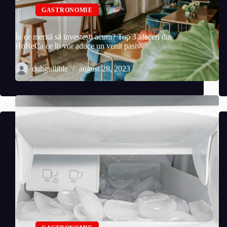
GASTRONOMIE
În ce merită să investești acum? Top 3 afaceri din
HoReCa ce îți vor aduce un venit pasiv
duhgullible
august 28, 2023