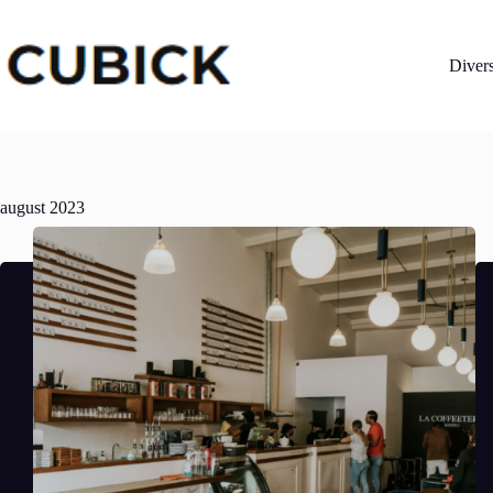
Sari
la
conținut
Diver
august 2023