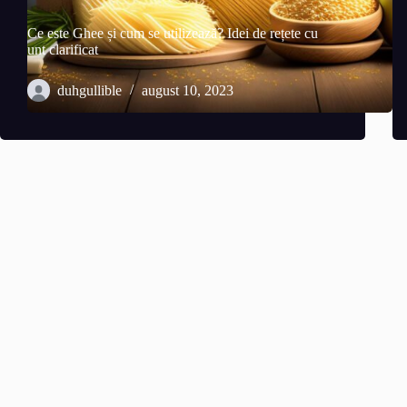
Ce este Ghee și cum se utilizează? Idei de rețete cu
unt clarificat
duhgullible
august 10, 2023