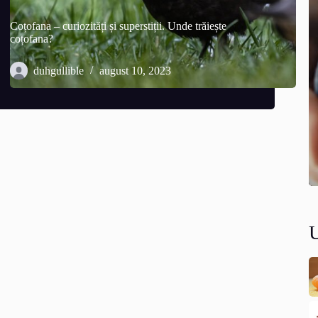
Coțofana – curiozități și superstiții. Unde trăiește
coțofana?
duhgullible
august 10, 2023