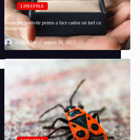
LIFESTYLE
Momente potrivite pentru a face cadou un inel cu
diamante
duhgullible
august 28, 2023