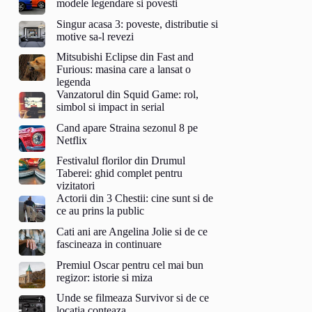
modele legendare si povesti
Singur acasa 3: poveste, distributie si
motive sa-l revezi
Mitsubishi Eclipse din Fast and
Furious: masina care a lansat o
legenda
Vanzatorul din Squid Game: rol,
simbol si impact in serial
Cand apare Straina sezonul 8 pe
Netflix
Festivalul florilor din Drumul
Taberei: ghid complet pentru
vizitatori
Actorii din 3 Chestii: cine sunt si de
ce au prins la public
Cati ani are Angelina Jolie si de ce
fascineaza in continuare
Premiul Oscar pentru cel mai bun
regizor: istorie si miza
Unde se filmeaza Survivor si de ce
locatia conteaza