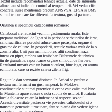
Textul include recomandari tehnice actuale, date de siguranta
alimentara si indicii de control al temperaturii. Vei vedea cifre
concrete, surse mentionate precum ANSVSA, EFSA si OMS,
si mici trucuri care fac diferenta la textura, gust si pastrare.
Originea si specificul caltabosului romanesc
Caltabosul are radacini vechi in gastronomia rurala. Este
preparat traditional de Ignat si in perioada sarbatorilor de iarna,
cand sacrificarea porcului aduce carne proaspata, organe si
grasime de calitate. In gospodarii, retetele variaza mult de la o
zona la alta. Unii pun mai mult orez, altii condimenteaza
intens cu piper, cimbru sau ienibahar. Diferentele de tehnica
tin de granulatie, raport carne-organe si modul de fierbere.
Rezultatul urmarit este un baton suculent, bine legat, cu aroma
echilibrata, care sa reziste cateva zile la frig.
Regiunile dau semnaturi distincte. In Ardeal se prefera o
textura mai ferma si un gust temperat. In Moldova
condimentele sunt mai puternice si ceapa este calita mai bine.
In Muntenia apare adesea o nota subtila de usturoi. Bucataria
locala foloseste ce are la indemana si respecta sezonul.
Aceasta diversitate pastreaza vie povestea caltabosului si o
transmite generatiei urmatoare, fara sa piarda din vedere igiena
si controlul termic moderne.