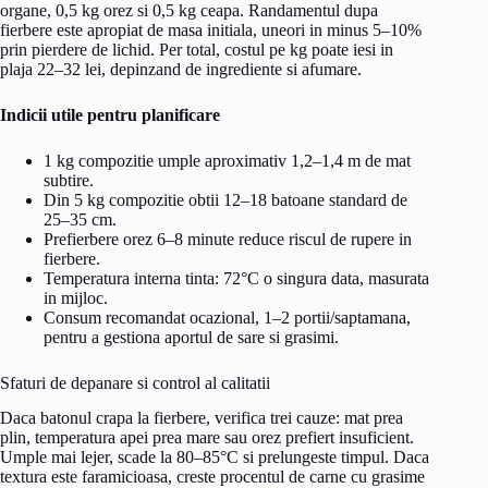
organe, 0,5 kg orez si 0,5 kg ceapa. Randamentul dupa
fierbere este apropiat de masa initiala, uneori in minus 5–10%
prin pierdere de lichid. Per total, costul pe kg poate iesi in
plaja 22–32 lei, depinzand de ingrediente si afumare.
Indicii utile pentru planificare
1 kg compozitie umple aproximativ 1,2–1,4 m de mat
subtire.
Din 5 kg compozitie obtii 12–18 batoane standard de
25–35 cm.
Prefierbere orez 6–8 minute reduce riscul de rupere in
fierbere.
Temperatura interna tinta: 72°C o singura data, masurata
in mijloc.
Consum recomandat ocazional, 1–2 portii/saptamana,
pentru a gestiona aportul de sare si grasimi.
Sfaturi de depanare si control al calitatii
Daca batonul crapa la fierbere, verifica trei cauze: mat prea
plin, temperatura apei prea mare sau orez prefiert insuficient.
Umple mai lejer, scade la 80–85°C si prelungeste timpul. Daca
textura este faramicioasa, creste procentul de carne cu grasime