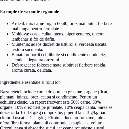
Exemple de variante regionale
Ardeal: mix carne-organ 60:40, orez mai putin, fierbere
mai lunga pentru fermitate.
Moldova: ceapa calita intens, piper generos, uneori
ienibahar si foi de dafin.
Muntenia: adaos discret de usturoi si verdeata uscata,
textura suculenta.
Banat: proportii echilibrate si condimente cumintele,
atentie la legatura orezului.
Dobrogea: se folosesc mate subtiri si fierbere rapida,
aroma curata, delicata.
Ingredientele esentiale si rolul lor
Baza retetei include carne de porc cu grasime, organe (ficat,
plamani, inima), orez, ceapa si condimente. Pentru un
echilibru clasic, un raport frecvent este 50% carne, 30%
organe, 10% orez fiert pe jumatate, 10% ceapa calita. Sarea se
dozeaza la 16–18 g/kg compozitie, piperul la 2–3 g/kg, iar
cimbrul uscat la 1–2 g/kg. Ficatul aduce profunzime, inima
ofera fibra ferma, plamanii contribuie la suplete si volum.
Orezul leaga si absoarbe sucul, iar ceapa rotunjeste gustul.