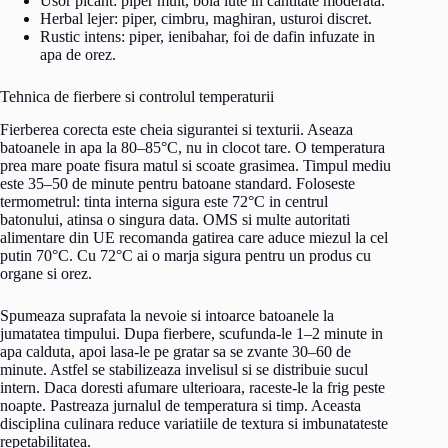
Usor picant: piper mult, boia iute in cantitate moderata.
Herbal lejer: piper, cimbru, maghiran, usturoi discret.
Rustic intens: piper, ienibahar, foi de dafin infuzate in
apa de orez.
Tehnica de fierbere si controlul temperaturii
Fierberea corecta este cheia sigurantei si texturii. Aseaza
batoanele in apa la 80–85°C, nu in clocot tare. O temperatura
prea mare poate fisura matul si scoate grasimea. Timpul mediu
este 35–50 de minute pentru batoane standard. Foloseste
termometrul: tinta interna sigura este 72°C in centrul
batonului, atinsa o singura data. OMS si multe autoritati
alimentare din UE recomanda gatirea care aduce miezul la cel
putin 70°C. Cu 72°C ai o marja sigura pentru un produs cu
organe si orez.
Spumeaza suprafata la nevoie si intoarce batoanele la
jumatatea timpului. Dupa fierbere, scufunda-le 1–2 minute in
apa calduta, apoi lasa-le pe gratar sa se zvante 30–60 de
minute. Astfel se stabilizeaza invelisul si se distribuie sucul
intern. Daca doresti afumare ulterioara, raceste-le la frig peste
noapte. Pastreaza jurnalul de temperatura si timp. Aceasta
disciplina culinara reduce variatiile de textura si imbunatateste
repetabilitatea.