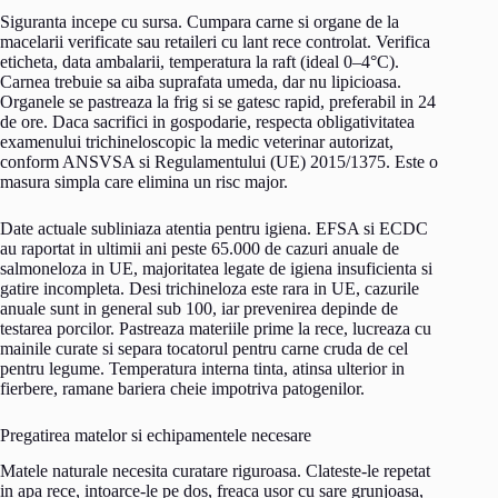
Siguranta incepe cu sursa. Cumpara carne si organe de la
macelarii verificate sau retaileri cu lant rece controlat. Verifica
eticheta, data ambalarii, temperatura la raft (ideal 0–4°C).
Carnea trebuie sa aiba suprafata umeda, dar nu lipicioasa.
Organele se pastreaza la frig si se gatesc rapid, preferabil in 24
de ore. Daca sacrifici in gospodarie, respecta obligativitatea
examenului trichineloscopic la medic veterinar autorizat,
conform ANSVSA si Regulamentului (UE) 2015/1375. Este o
masura simpla care elimina un risc major.
Date actuale subliniaza atentia pentru igiena. EFSA si ECDC
au raportat in ultimii ani peste 65.000 de cazuri anuale de
salmoneloza in UE, majoritatea legate de igiena insuficienta si
gatire incompleta. Desi trichineloza este rara in UE, cazurile
anuale sunt in general sub 100, iar prevenirea depinde de
testarea porcilor. Pastreaza materiile prime la rece, lucreaza cu
mainile curate si separa tocatorul pentru carne cruda de cel
pentru legume. Temperatura interna tinta, atinsa ulterior in
fierbere, ramane bariera cheie impotriva patogenilor.
Pregatirea matelor si echipamentele necesare
Matele naturale necesita curatare riguroasa. Clateste-le repetat
in apa rece, intoarce-le pe dos, freaca usor cu sare grunjoasa,