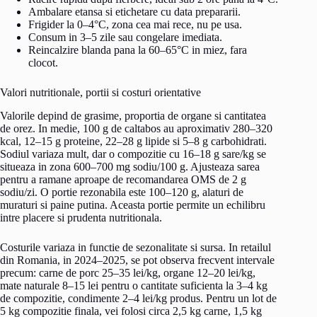
Ambalare etansa si etichetare cu data prepararii.
Frigider la 0–4°C, zona cea mai rece, nu pe usa.
Consum in 3–5 zile sau congelare imediata.
Reincalzire blanda pana la 60–65°C in miez, fara
clocot.
Valori nutritionale, portii si costuri orientative
Valorile depind de grasime, proportia de organe si cantitatea
de orez. In medie, 100 g de caltabos au aproximativ 280–320
kcal, 12–15 g proteine, 22–28 g lipide si 5–8 g carbohidrati.
Sodiul variaza mult, dar o compozitie cu 16–18 g sare/kg se
situeaza in zona 600–700 mg sodiu/100 g. Ajusteaza sarea
pentru a ramane aproape de recomandarea OMS de 2 g
sodiu/zi. O portie rezonabila este 100–120 g, alaturi de
muraturi si paine putina. Aceasta portie permite un echilibru
intre placere si prudenta nutritionala.
Costurile variaza in functie de sezonalitate si sursa. In retailul
din Romania, in 2024–2025, se pot observa frecvent intervale
precum: carne de porc 25–35 lei/kg, organe 12–20 lei/kg,
mate naturale 8–15 lei pentru o cantitate suficienta la 3–4 kg
de compozitie, condimente 2–4 lei/kg produs. Pentru un lot de
5 kg compozitie finala, vei folosi circa 2,5 kg carne, 1,5 kg