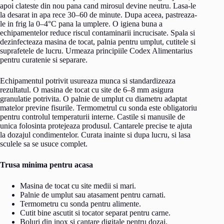
apoi clateste din nou pana cand mirosul devine neutru. Lasa-le
la desarat in apa rece 30–60 de minute. Dupa aceea, pastreaza-
le in frig la 0–4°C pana la umplere. O igiena buna a
echipamentelor reduce riscul contaminarii incrucisate. Spala si
dezinfecteaza masina de tocat, palnia pentru umplut, cutitele si
suprafetele de lucru. Urmeaza principiile Codex Alimentarius
pentru curatenie si separare.
Echipamentul potrivit usureaza munca si standardizeaza
rezultatul. O masina de tocat cu site de 6–8 mm asigura
granulatie potrivita. O palnie de umplut cu diametru adaptat
matelor previne fisurile. Termometrul cu sonda este obligatoriu
pentru controlul temperaturii interne. Castile si manusile de
unica folosinta protejeaza produsul. Cantarele precise te ajuta
la dozajul condimentelor. Curata inainte si dupa lucru, si lasa
sculele sa se usuce complet.
Trusa minima pentru acasa
Masina de tocat cu site medii si mari.
Palnie de umplut sau atasament pentru carnati.
Termometru cu sonda pentru alimente.
Cutit bine ascutit si tocator separat pentru carne.
Boluri din inox si cantare digitale pentru dozaj.