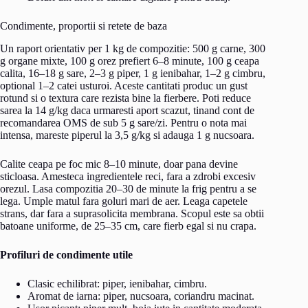
Condimente, proportii si retete de baza
Un raport orientativ per 1 kg de compozitie: 500 g carne, 300
g organe mixte, 100 g orez prefiert 6–8 minute, 100 g ceapa
calita, 16–18 g sare, 2–3 g piper, 1 g ienibahar, 1–2 g cimbru,
optional 1–2 catei usturoi. Aceste cantitati produc un gust
rotund si o textura care rezista bine la fierbere. Poti reduce
sarea la 14 g/kg daca urmaresti aport scazut, tinand cont de
recomandarea OMS de sub 5 g sare/zi. Pentru o nota mai
intensa, mareste piperul la 3,5 g/kg si adauga 1 g nucsoara.
Calite ceapa pe foc mic 8–10 minute, doar pana devine
sticloasa. Amesteca ingredientele reci, fara a zdrobi excesiv
orezul. Lasa compozitia 20–30 de minute la frig pentru a se
lega. Umple matul fara goluri mari de aer. Leaga capetele
strans, dar fara a suprasolicita membrana. Scopul este sa obtii
batoane uniforme, de 25–35 cm, care fierb egal si nu crapa.
Profiluri de condimente utile
Clasic echilibrat: piper, ienibahar, cimbru.
Aromat de iarna: piper, nucsoara, coriandru macinat.