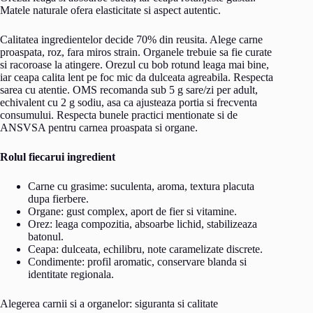
Matele naturale ofera elasticitate si aspect autentic.
Calitatea ingredientelor decide 70% din reusita. Alege carne
proaspata, roz, fara miros strain. Organele trebuie sa fie curate
si racoroase la atingere. Orezul cu bob rotund leaga mai bine,
iar ceapa calita lent pe foc mic da dulceata agreabila. Respecta
sarea cu atentie. OMS recomanda sub 5 g sare/zi per adult,
echivalent cu 2 g sodiu, asa ca ajusteaza portia si frecventa
consumului. Respecta bunele practici mentionate si de
ANSVSA pentru carnea proaspata si organe.
Rolul fiecarui ingredient
Carne cu grasime: suculenta, aroma, textura placuta
dupa fierbere.
Organe: gust complex, aport de fier si vitamine.
Orez: leaga compozitia, absoarbe lichid, stabilizeaza
batonul.
Ceapa: dulceata, echilibru, note caramelizate discrete.
Condimente: profil aromatic, conservare blanda si
identitate regionala.
Alegerea carnii si a organelor: siguranta si calitate