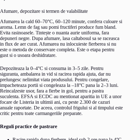
Afumare, depozitare si termen de valabilitate
Afumarea la cald 60–70°C, 60–120 minute, confera culoare si
aroma. Lemn de fag sau pomi fructiferi produce fum bland.
Evita rasinoasele. Tintește o nuanta aurie uniforma, fara
depuneri negre. Dupa afumare, lasa caltabosul sa se raceasca
in flux de aer curat. Afumarea nu inlocuieste fierberea si nu
este o metoda de conservare completa. Este o etapa pentru
gust si o usoara deshidratare.
Depoziteaza la 0–4°C si consuma in 3–5 zile. Pentru
siguranta, ambalarea in vid si racirea rapida ajuta, dar nu
prelungesc nelimitat viata produsului. Pentru congelare,
impacheteaza portii si congeleaza la –18°C pana la 2–3 luni.
Reincalzeste usor, fara a fierbe in gol, pentru a pastra
suculenta. EFSA si ECDC au mentionat aparitia in UE a unor
focare de Listeria in ultimii ani, cu peste 2.300 de cazuri
anuale raportate. De aceea, controlul frigului si al timpului este
critic pentru toate carmangeriile preparate.
Reguli practice de pastrare
Racire rapida dupa fierbere, ideal sub 2 ore pana la 4°C.