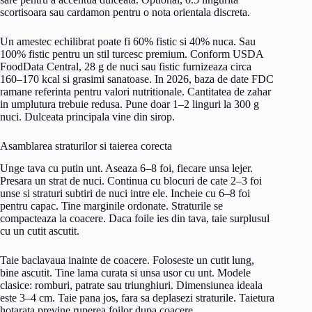
scortisoara sau cardamon pentru o nota orientala discreta.
Un amestec echilibrat poate fi 60% fistic si 40% nuca. Sau
100% fistic pentru un stil turcesc premium. Conform USDA
FoodData Central, 28 g de nuci sau fistic furnizeaza circa
160–170 kcal si grasimi sanatoase. In 2026, baza de date FDC
ramane referinta pentru valori nutritionale. Cantitatea de zahar
in umplutura trebuie redusa. Pune doar 1–2 linguri la 300 g
nuci. Dulceata principala vine din sirop.
Asamblarea straturilor si taierea corecta
Unge tava cu putin unt. Aseaza 6–8 foi, fiecare unsa lejer.
Presara un strat de nuci. Continua cu blocuri de cate 2–3 foi
unse si straturi subtiri de nuci intre ele. Incheie cu 6–8 foi
pentru capac. Tine marginile ordonate. Straturile se
compacteaza la coacere. Daca foile ies din tava, taie surplusul
cu un cutit ascutit.
Taie baclavaua inainte de coacere. Foloseste un cutit lung,
bine ascutit. Tine lama curata si unsa usor cu unt. Modele
clasice: romburi, patrate sau triunghiuri. Dimensiunea ideala
este 3–4 cm. Taie pana jos, fara sa deplasezi straturile. Taietura
hotarata previne ruperea foilor dupa coacere.