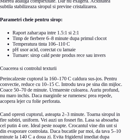
Mierea adauga complexitate. Dar nu exagera. Aciditatea
subtila stabilizeaza siropul si previne cristalizarea.
Parametri cheie pentru sirop:
Raport zahar:apa intre 1.5:1 si 2:1
Timp de fierbere 6–8 minute dupa primul clocot
Temperatura tinta 106–110 C
pH usor acid, corectat cu lamaie
Turnare: sirop cald peste produs rece sau invers
Coacerea si controlul texturii
Preincalzeste cuptorul la 160–170 C caldura sus-jos. Pentru
convectie, reduce cu 10–15 C. Introdu tava pe sina din mijloc.
Coace 50–70 de minute. Urmareste culoarea. Auriu profund,
nu maro inchis. Daca marginile se rumenesc prea repede,
acopera lejer cu folie perforata.
Cand opresti cuptorul, asteapta 2–3 minute. Toarna siropul in
fire subtiri, uniform. Vei auzi un fosnet fin. Lasa sa absoarba
cel putin 4 ore. Ideal peste noapte. Crocantul vine din unt si
din evaporare controlata. Daca bucatile par moi, da tava 5–10
minute la 140 C a doua zi. Evita frigiderul imediat dupa