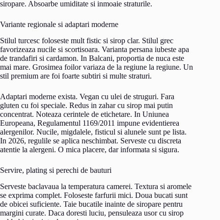
siropare. Absoarbe umiditate si inmoaie straturile.
Variante regionale si adaptari moderne
Stilul turcesc foloseste mult fistic si sirop clar. Stilul grec
favorizeaza nucile si scortisoara. Varianta persana iubeste apa
de trandafiri si cardamon. In Balcani, proportia de nuca este
mai mare. Grosimea foilor variaza de la regiune la regiune. Un
stil premium are foi foarte subtiri si multe straturi.
Adaptari moderne exista. Vegan cu ulei de struguri. Fara
gluten cu foi speciale. Redus in zahar cu sirop mai putin
concentrat. Noteaza cerintele de etichetare. In Uniunea
Europeana, Regulamentul 1169/2011 impune evidentierea
alergenilor. Nucile, migdalele, fisticul si alunele sunt pe lista.
In 2026, regulile se aplica neschimbat. Serveste cu discreta
atentie la alergeni. O mica placere, dar informata si sigura.
Servire, plating si perechi de bauturi
Serveste baclavaua la temperatura camerei. Textura si aromele
se exprima complet. Foloseste farfurii mici. Doua bucati sunt
de obicei suficiente. Taie bucatile inainte de siropare pentru
margini curate. Daca doresti luciu, pensuleaza usor cu sirop