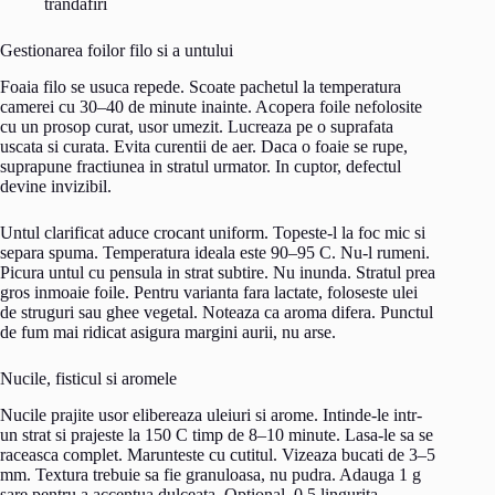
trandafiri
Gestionarea foilor filo si a untului
Foaia filo se usuca repede. Scoate pachetul la temperatura
camerei cu 30–40 de minute inainte. Acopera foile nefolosite
cu un prosop curat, usor umezit. Lucreaza pe o suprafata
uscata si curata. Evita curentii de aer. Daca o foaie se rupe,
suprapune fractiunea in stratul urmator. In cuptor, defectul
devine invizibil.
Untul clarificat aduce crocant uniform. Topeste-l la foc mic si
separa spuma. Temperatura ideala este 90–95 C. Nu-l rumeni.
Picura untul cu pensula in strat subtire. Nu inunda. Stratul prea
gros inmoaie foile. Pentru varianta fara lactate, foloseste ulei
de struguri sau ghee vegetal. Noteaza ca aroma difera. Punctul
de fum mai ridicat asigura margini aurii, nu arse.
Nucile, fisticul si aromele
Nucile prajite usor elibereaza uleiuri si arome. Intinde-le intr-
un strat si prajeste la 150 C timp de 8–10 minute. Lasa-le sa se
raceasca complet. Marunteste cu cutitul. Vizeaza bucati de 3–5
mm. Textura trebuie sa fie granuloasa, nu pudra. Adauga 1 g
sare pentru a accentua dulceata. Optional, 0.5 lingurita