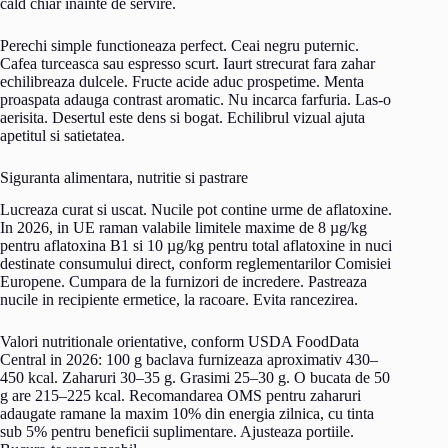
cald chiar inainte de servire.
Perechi simple functioneaza perfect. Ceai negru puternic.
Cafea turceasca sau espresso scurt. Iaurt strecurat fara zahar
echilibreaza dulcele. Fructe acide aduc prospetime. Menta
proaspata adauga contrast aromatic. Nu incarca farfuria. Las-o
aerisita. Desertul este dens si bogat. Echilibrul vizual ajuta
apetitul si satietatea.
Siguranta alimentara, nutritie si pastrare
Lucreaza curat si uscat. Nucile pot contine urme de aflatoxine.
In 2026, in UE raman valabile limitele maxime de 8 µg/kg
pentru aflatoxina B1 si 10 µg/kg pentru total aflatoxine in nuci
destinate consumului direct, conform reglementarilor Comisiei
Europene. Cumpara de la furnizori de incredere. Pastreaza
nucile in recipiente ermetice, la racoare. Evita rancezirea.
Valori nutritionale orientative, conform USDA FoodData
Central in 2026: 100 g baclava furnizeaza aproximativ 430–
450 kcal. Zaharuri 30–35 g. Grasimi 25–30 g. O bucata de 50
g are 215–225 kcal. Recomandarea OMS pentru zaharuri
adaugate ramane la maxim 10% din energia zilnica, cu tinta
sub 5% pentru beneficii suplimentare. Ajusteaza portiile.