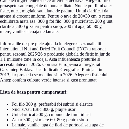
Calitatea ingredientelor face diferenta decisiva. Alege foi filo
proaspete sau congelate de buna calitate. Nucile pot fi mixate:
fistic, nuca, migdale sau alune de padure. Untul clarificat da
aroma si crocant uniform. Pentru o tava de 20×30 cm, o reteta
echilibrata arata asa: 300 g foi filo, 300 g nuci/fistic, 200 g unt
clarificat, 300 g zahar pentru sirop, 200 ml apa, 60–80 g
miere, vanilie si coaja de lamaie.
Informatiile despre piete ajuta la intelegerea sezonalitatii.
International Nut and Dried Fruit Council (INC) a raportat
pentru sezonul 2025/26 o productie globala de fistic in jur de
1.1 milioane tone in coaja. Asta influenteaza preturile si
accesibilitatea in 2026. Comisia Europeana a inregistrat
Gaziantep Baklavasi ca Indicatie Geografica Protejata in
2013, iar protectia se mentine si in 2026. Alegerea fisticului
Antep confera culoare verde intensa si gust pronuntat.
Lista de baza pentru cumparaturi:
Foi filo 300 g, preferabil foi subtiri si elastice
Nuci si/sau fistic 300 g, prajite usor
Unt clarificat 200 g, cu punct de fum ridicat
Zahar 300 g si miere 60–80 g pentru sirop
Lamaie, vanilie, apa de flori de portocal sau apa de