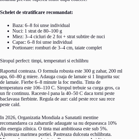
Schelet de stratificare recomandat:
Baza: 6–8 foi unse individual
Nuci: 1 strat de 80–100 g
Miez: 3–4 cicluri de 2 foi + strat subtire de nuci
Capac: 6–8 foi unse individual
Portionare: romburi de 3–4 cm, taiate complet
Siropul perfect: timpi, temperaturi si echilibru
Raportul conteaza. O formula robusta este 300 g zahar, 200 ml
apa, 60–80 g miere. Adauga coaja de lamaie si 1 lingurita suc
de lamaie. Fierbe 6–8 minute la foc mediu. Tinta de
temperatura este 106–110 C. Siropul trebuie sa curga gros, ca
un fir continuu. Raceste-l pana la 40–50 C daca torni peste
baclavaua fierbinte. Regula de aur: cald peste rece sau rece
peste cald.
In 2026, Organizatia Mondiala a Sanatatii mentine
recomandarea ca zaharurile adaugate sa nu depaseasca 10%
din energia zilnica. O tinta mai ambitioasa este sub 5%.
Ajusteaza marimea portiei. Pastreaza dulceata echilibrata.