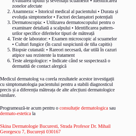
Evaluarea tipului și severității scuamelor • Identificarea
zonelor afectate
Anamneza: • Istoricul medical al pacientului • Durata și
evoluția simptomelor • Factori declanșatori potențiali
Dermatoscopia: • Utilizarea dermatoscopului pentru o
examinare detaliată a scalpului • Identificarea pattern-
urilor specifice diferitelor tipuri de mătreață
Teste de laborator: • Examen microscopic al scuamelor
• Culturi fungice (în cazul suspiciunii de tiña capitis)
Biopsie cutanată: • Rareori necesară, dar utilă în cazuri
atipice sau rezistente la tratament
Teste alergologice: • Indicate când se suspectează o
dermatită de contact alergică
Medicul dermatolog va corela rezultatele acestor investigații
cu simptomatologia pacientului pentru a stabili diagnosticul
precis și a diferenția mătreața de alte afecțiuni dermatologice
similare.
Programează-te acum pentru o
consultație dermatologica
sau
dermato-estetica
la
Skina Dermatologie Bucuresti, Strada Profesor Dr. Mihail
Georgescu 7, București 030167