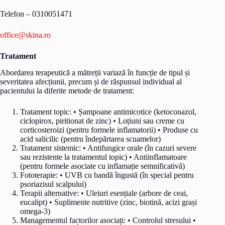
Telefon – 0310051471
office@skina.ro
Tratament
Abordarea terapeutică a mătreții variază în funcție de tipul și
severitatea afecțiunii, precum și de răspunsul individual al
pacientului la diferite metode de tratament:
Tratament topic: • Șampoane antimicotice (ketoconazol,
ciclopirox, piritionat de zinc) • Loțiuni sau creme cu
corticosteroizi (pentru formele inflamatorii) • Produse cu
acid salicilic (pentru îndepărtarea scuamelor)
Tratament sistemic: • Antifungice orale (în cazuri severe
sau rezistente la tratamentul topic) • Antiinflamatoare
(pentru formele asociate cu inflamație semnificativă)
Fototerapie: • UVB cu bandă îngustă (în special pentru
psoriazisul scalpului)
Terapii alternative: • Uleiuri esențiale (arbore de ceai,
eucalipt) • Suplimente nutritive (zinc, biotină, acizi grași
omega-3)
Managementul factorilor asociați: • Controlul stresului •