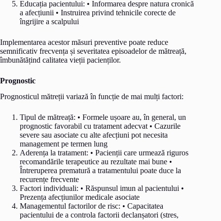
Educația pacientului: • Informarea despre natura cronică
a afecțiunii • Instruirea privind tehnicile corecte de
îngrijire a scalpului
Implementarea acestor măsuri preventive poate reduce
semnificativ frecvența și severitatea episoadelor de mătreață,
îmbunătățind calitatea vieții pacienților.
Prognostic
Prognosticul mătreții variază în funcție de mai mulți factori:
Tipul de mătreață: • Formele ușoare au, în general, un
prognostic favorabil cu tratament adecvat • Cazurile
severe sau asociate cu alte afecțiuni pot necesita
management pe termen lung
Aderența la tratament: • Pacienții care urmează riguros
recomandările terapeutice au rezultate mai bune •
Întreruperea prematură a tratamentului poate duce la
recurențe frecvente
Factori individuali: • Răspunsul imun al pacientului •
Prezența afecțiunilor medicale asociate
Managementul factorilor de risc: • Capacitatea
pacientului de a controla factorii declanșatori (stres,