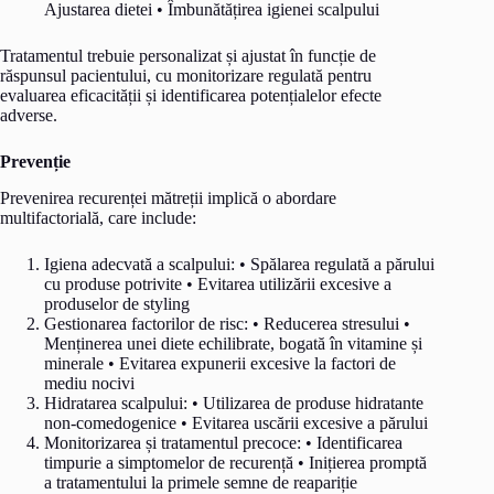
Ajustarea dietei • Îmbunătățirea igienei scalpului
Tratamentul trebuie personalizat și ajustat în funcție de
răspunsul pacientului, cu monitorizare regulată pentru
evaluarea eficacității și identificarea potențialelor efecte
adverse.
Prevenție
Prevenirea recurenței mătreții implică o abordare
multifactorială, care include:
Igiena adecvată a scalpului: • Spălarea regulată a părului
cu produse potrivite • Evitarea utilizării excesive a
produselor de styling
Gestionarea factorilor de risc: • Reducerea stresului •
Menținerea unei diete echilibrate, bogată în vitamine și
minerale • Evitarea expunerii excesive la factori de
mediu nocivi
Hidratarea scalpului: • Utilizarea de produse hidratante
non-comedogenice • Evitarea uscării excesive a părului
Monitorizarea și tratamentul precoce: • Identificarea
timpurie a simptomelor de recurență • Inițierea promptă
a tratamentului la primele semne de reapariție