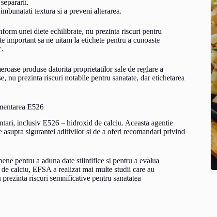
separarii.
imbunatati textura si a preveni alterarea.
form unei diete echilibrate, nu prezinta riscuri pentru
ste important sa ne uitam la etichete pentru a cunoaste
c.
eroase produse datorita proprietatilor sale de reglare a
ise, nu prezinta riscuri notabile pentru sanatate, dar etichetarea
ementarea E526
ntari, inclusiv E526 – hidroxid de calciu. Aceasta agentie
e asupra sigurantei aditivilor si de a oferi recomandari privind
ne pentru a aduna date stiintifice si pentru a evalua
ui de calciu, EFSA a realizat mai multe studii care au
u prezinta riscuri semnificative pentru sanatatea