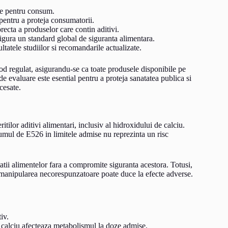
ure pentru consum.
entru a proteja consumatorii.
recta a produselor care contin aditivi.
igura un standard global de siguranta alimentara.
tatele studiilor si recomandarile actualizate.
od regulat, asigurandu-se ca toate produsele disponibile pe
e evaluare este esential pentru a proteja sanatatea publica si
cesate.
tilor aditivi alimentari, inclusiv al hidroxidului de calciu.
sumul de E526 in limitele admise nu reprezinta un risc
tatii alimentelor fara a compromite siguranta acestora. Totusi,
 manipularea necorespunzatoare poate duce la efecte adverse.
iv.
 calciu afecteaza metabolismul la doze admise.