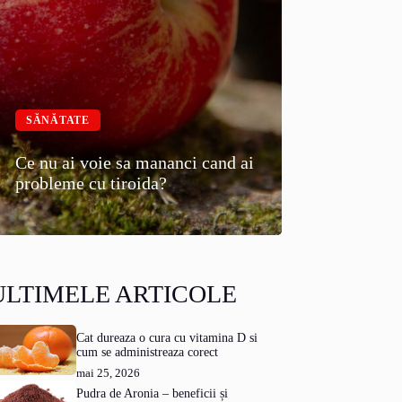
SĂNĂTATE
Ce nu ai voie sa mananci cand ai
probleme cu tiroida?
ULTIMELE ARTICOLE
Cat dureaza o cura cu vitamina D si
cum se administreaza corect
mai 25, 2026
Pudra de Aronia – beneficii și