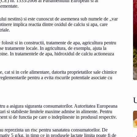
i (CE) nr. 1333/2008 al Parlamentului European si al
lementate.
rului nestins) si este cunoscut de asemenea sub numele de „var
tinere implica reactia dintre oxidul de calciu si apa, care
riale.
 folosit si in constructii, tratamente de apa, agricultura pentru
se tratamente locale. In agricultura, de exemplu, ajuta la
 bine. In tratamentele de apa, hidroxidul de calciu actioneaza
 cat si in cele alimentare, datorita proprietatilor sale chimice
reglementarile pentru a evita riscurile potentiale asociate cu
entru a asigura siguranta consumatorilor. Autoritatea Europeana
ri si stabileste limitele maxime admise in alimente. Pentru
ment si de functia pe care o indeplineste in produsul respectiv.
 nu reprezinta un risc pentru sanatatea consumatorilor. De
tiv 5 g/kg, in timp ce in produsele lactate limita poate fi de