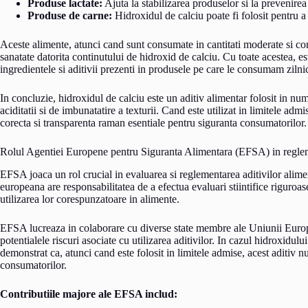
Produse lactate:
Ajuta la stabilizarea produselor si la prevenirea 
Produse de carne:
Hidroxidul de calciu poate fi folosit pentru a 
Aceste alimente, atunci cand sunt consumate in cantitati moderate si con
sanatate datorita continutului de hidroxid de calciu. Cu toate acestea, e
ingredientele si aditivii prezenti in produsele pe care le consumam zilni
In concluzie, hidroxidul de calciu este un aditiv alimentar folosit in num
aciditatii si de imbunatatire a texturii. Cand este utilizat in limitele adm
corecta si transparenta raman esentiale pentru siguranta consumatorilor.
Rolul Agentiei Europene pentru Siguranta Alimentara (EFSA) in regl
EFSA joaca un rol crucial in evaluarea si reglementarea aditivilor alime
europeana are responsabilitatea de a efectua evaluari stiintifice riguroas
utilizarea lor corespunzatoare in alimente.
EFSA lucreaza in colaborare cu diverse state membre ale Uniunii Europe
potentialele riscuri asociate cu utilizarea aditivilor. In cazul hidroxidul
demonstrat ca, atunci cand este folosit in limitele admise, acest aditiv n
consumatorilor.
Contributiile majore ale EFSA includ: