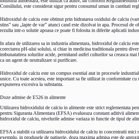
industria alimentara, este utilizat ca aditiv, iar conform Regulamentulu
Consiliului, este considerat sigur pentru consumul uman in cantitati reg
Hidroxidul de calciu este obtinut prin hidratarea oxidului de calciu (va
stins” sau „lapte de var” atunci cand este dizolvat in apa. Procesul de ob
rezulta intr-o solutie apoasa ce poate fi folosita in diferite aplicatii indust
In afara de utilizarea sa in industria alimentara, hidroxidul de calciu este
corectarea pH-ului solului, si chiar in medicina traditionala pentru diver
imbunatatirea solurilor acide, permitand astfel culturilor sa creasca mai
ca un agent de neutralizare si purificare.
Hidroxidul de calciu este un compus esential atat in procesele industriale,
unice. Cu toate acestea, este important sa fie utilizat in conformitate cu 
expunerea excesiva la substanta.
Doze admise de E526 in alimente
Utilizarea hidroxidului de calciu in alimente este strict reglementata p
pentru Siguranta Alimentara (EFSA) evalueaza constant aditivii alimenta
hidroxidul de calciu, nivelurile admise variaza in functie de tipul de ali
EFSA a stabilit ca utilizarea hidroxidului de calciu in concentratii mici
exemplu, in produsele de patiserie, doza maxima admisa este de aproxima