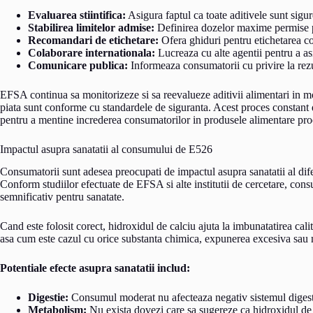
Evaluarea stiintifica:
Asigura faptul ca toate aditivele sunt sig
Stabilirea limitelor admise:
Definirea dozelor maxime permise p
Recomandari de etichetare:
Ofera ghiduri pentru etichetarea co
Colaborare internationala:
Lucreaza cu alte agentii pentru a as
Comunicare publica:
Informeaza consumatorii cu privire la rezul
EFSA continua sa monitorizeze si sa reevalueze aditivii alimentari in m
piata sunt conforme cu standardele de siguranta. Acest proces constant d
pentru a mentine increderea consumatorilor in produsele alimentare pro
Impactul asupra sanatatii al consumului de E526
Consumatorii sunt adesea preocupati de impactul asupra sanatatii al diferi
Conform studiilor efectuate de EFSA si alte institutii de cercetare, con
semnificativ pentru sanatate.
Cand este folosit corect, hidroxidul de calciu ajuta la imbunatatirea cali
asa cum este cazul cu orice substanta chimica, expunerea excesiva sau
Potentiale efecte asupra sanatatii includ:
Digestie:
Consumul moderat nu afecteaza negativ sistemul digest
Metabolism:
Nu exista dovezi care sa sugereze ca hidroxidul de