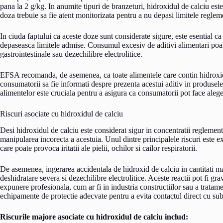
pana la 2 g/kg. In anumite tipuri de branzeturi, hidroxidul de calciu este 
doza trebuie sa fie atent monitorizata pentru a nu depasi limitele reglem
In ciuda faptului ca aceste doze sunt considerate sigure, este esential ca 
depaseasca limitele admise. Consumul excesiv de aditivi alimentari poat
gastrointestinale sau dezechilibre electrolitice.
EFSA recomanda, de asemenea, ca toate alimentele care contin hidroxid d
consumatorii sa fie informati despre prezenta acestui aditiv in produsele
alimentelor este cruciala pentru a asigura ca consumatorii pot face aleger
Riscuri asociate cu hidroxidul de calciu
Desi hidroxidul de calciu este considerat sigur in concentratii reglementa
manipularea incorecta a acestuia. Unul dintre principalele riscuri este e
care poate provoca iritatii ale pielii, ochilor si cailor respiratorii.
De asemenea, ingerarea accidentala de hidroxid de calciu in cantitati mar
deshidratare severa si dezechilibre electrolitice. Aceste reactii pot fi gr
expunere profesionala, cum ar fi in industria constructiilor sau a tratamen
echipamente de protectie adecvate pentru a evita contactul direct cu sub
Riscurile majore asociate cu hidroxidul de calciu includ: