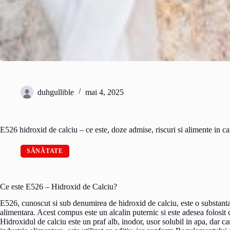
duhgullible
mai 4, 2025
E526 hidroxid de calciu – ce este, doze admise, riscuri si alimente in ca
SĂNĂTATE
Ce este E526 – Hidroxid de Calciu?
E526, cunoscut si sub denumirea de hidroxid de calciu, este o substanta c
alimentara. Acest compus este un alcalin puternic si este adesea folosit ca
Hidroxidul de calciu este un praf alb, inodor, usor solubil in apa, dar ca