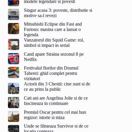
modele legendare si povesti
Singur acasa 3: poveste, distributie si
motive sa-l revezi
Mitsubishi Eclipse din Fast and
Furious: masina care a lansat o
legenda
Vanzatorul din Squid Game: rol,
simbol si impact in serial
Cand apare Straina sezonul 8 pe
Netflix
Festivalul florilor din Drumul
Taberei: ghid complet pentru
vizitatori
Actorii din 3 Chestii: cine sunt si de
ce au prins la public
Cati ani are Angelina Jolie si de ce
fascineaza in continuare
Premiul Oscar pentru cel mai bun
regizor: istorie si miza
Unde se filmeaza Survivor si de ce
locatia conteaza