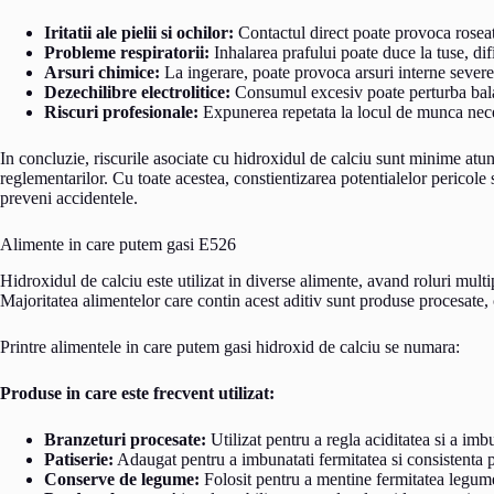
Iritatii ale pielii si ochilor:
Contactul direct poate provoca roseat
Probleme respiratorii:
Inhalarea prafului poate duce la tuse, dificu
Arsuri chimice:
La ingerare, poate provoca arsuri interne severe
Dezechilibre electrolitice:
Consumul excesiv poate perturba balant
Riscuri profesionale:
Expunerea repetata la locul de munca neces
In concluzie, riscurile asociate cu hidroxidul de calciu sunt minime atun
reglementarilor. Cu toate acestea, constientizarea potentialelor pericole 
preveni accidentele.
Alimente in care putem gasi E526
Hidroxidul de calciu este utilizat in diverse alimente, avand roluri multip
Majoritatea alimentelor care contin acest aditiv sunt produse procesate, c
Printre alimentele in care putem gasi hidroxid de calciu se numara:
Produse in care este frecvent utilizat:
Branzeturi procesate:
Utilizat pentru a regla aciditatea si a imbu
Patiserie:
Adaugat pentru a imbunatati fermitatea si consistenta 
Conserve de legume:
Folosit pentru a mentine fermitatea legum