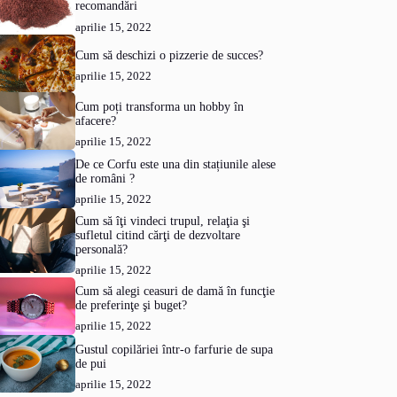
recomandări
aprilie 15, 2022
Cum să deschizi o pizzerie de succes?
aprilie 15, 2022
Cum poți transforma un hobby în
afacere?
aprilie 15, 2022
De ce Corfu este una din stațiunile alese
de români ?
aprilie 15, 2022
Cum să îţi vindeci trupul, relaţia şi
sufletul citind cărţi de dezvoltare
personală?
aprilie 15, 2022
Cum să alegi ceasuri de damă în funcţie
de preferinţe şi buget?
aprilie 15, 2022
Gustul copilăriei într-o farfurie de supa
de pui
aprilie 15, 2022