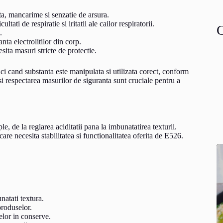
a, mancarime si senzatie de arsura.
ltati de respiratie si iritatii ale cailor respiratorii.
.
a electrolitilor din corp.
ita masuri stricte de protectie.
ci cand substanta este manipulata si utilizata corect, conform
si respectarea masurilor de siguranta sunt cruciale pentru a
le, de la reglarea aciditatii pana la imbunatatirea texturii.
are necesita stabilitatea si functionalitatea oferita de E526.
natati textura.
produselor.
elor in conserve.