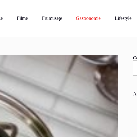
se
Filme
Frumusețe
Gastronomie
Lifestyle
C
A