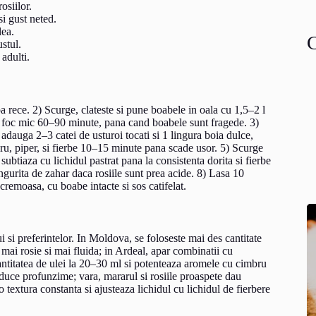
osiilor.
i gust neted.
lea.
stul.
adulti.
pa rece. 2) Scurge, clateste si pune boabele in oala cu 1,5–2 l
la foc mic 60–90 minute, pana cand boabele sunt fragede. 3)
adauga 2–3 catei de usturoi tocati si 1 lingura boia dulce,
ru, piper, si fierbe 10–15 minute pana scade usor. 5) Scurge
ubtiaza cu lichidul pastrat pana la consistenta dorita si fierbe
urita de zahar daca rosiile sunt prea acide. 8) Lasa 10
 cremoasa, cu boabe intacte si sos catifelat.
i si preferintelor. In Moldova, se foloseste mai des cantitate
mai rosie si mai fluida; in Ardeal, apar combinatii cu
antitatea de ulei la 20–30 ml si potenteaza aromele cu cimbru
aduce profunzime; vara, mararul si rosiile proaspete dau
 textura constanta si ajusteaza lichidul cu lichidul de fierbere