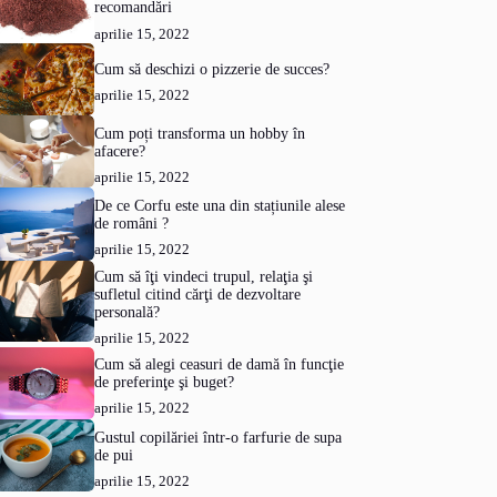
recomandări
aprilie 15, 2022
Cum să deschizi o pizzerie de succes?
aprilie 15, 2022
Cum poți transforma un hobby în
afacere?
aprilie 15, 2022
De ce Corfu este una din stațiunile alese
de români ?
aprilie 15, 2022
Cum să îţi vindeci trupul, relaţia şi
sufletul citind cărţi de dezvoltare
personală?
aprilie 15, 2022
Cum să alegi ceasuri de damă în funcţie
de preferinţe şi buget?
aprilie 15, 2022
Gustul copilăriei într-o farfurie de supa
de pui
aprilie 15, 2022