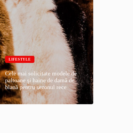
LIFESTYLE
Cele mai solicitate modele de
paltoane şi haine de damă de
blană pentru sezonul rece