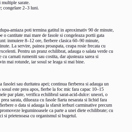
 multiple sarate.
r; congelare 2–3 luni.
 dupa-amiaza poti termina gatitul in aproximativ 90 de minute,
be o cantitate mai mare de fasole si congeleaza portii gata
sunt: inmuiere 8–12 ore, fierbere clasica 60–90 minute,
nute. La servire, painea proaspata, ceapa rosie frecata cu
i excelenti. Pentru un pranz echilibrat, adauga o salata verde cu
 cu carnati rumeniti sau costita, dar ajusteaza sarea si
vin mai rotunde, iar sosul se leaga si mai bine.
fasolei sau duritatea apei; continua fierberea si adauga un
a sosul este prea apos, fierbe la foc mic fara capac 10–15
e par plate, verifica echilibrul sarat-acid-dulce: uneori, o
prea sarata, dilueaza cu fasole fiarta nesarata si lichid fara
ierbere o data si adauga la sfarsit ierburi carminative precum
romoveze leguminoasele ca parte a unei diete echilibrate; cu
ci si prietenoasa cu organismul si bugetul.