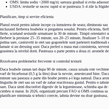
OMS: limita sodiu ~2000 mg/zi; sareaza gradual si evita adaosuri
USDA: resturile se racesc rapid si se pastreaza 3–4 zile la frigide
Planificare, timp si servire eficienta
Planul reusit pentru iahnie incepe cu inmuierea de seara; dimineata sau
incluzand fierberea boabelor si pregatirea sosului. Pentru eficienta, fier
fierte, scurtand sesiunile urmatoare la 30 de minute. Timpii orientativi 
fierbere la presiune 25–35 minute, sos 20–25 minute, finalizare 5–10 mi
putina sare, castravetii in otet sau gogonelele sunt parteneri traditional
lamaie si un dressing usor. Daca preferi o masa mai consistenta, serveste
grasimea la nivelul dorit. Pastreaza o parte pentru a doua zi: aromele de
Rezolvarea problemelor frecvente si controlul texturii
Daca boabele raman tari dupa 90 de minute, cauza uzuala este vechimea 
varf de bicarbonat (0,5 g la litru) doar la nevoie, amestecand bine. Dac
minute sau paseaza o parte din boabe pentru a-l lega natural. Daca aromel
lingurita de otet sau un varf de zahar reactiveaza gustul. Pentru o iahnie 
sare. Daca simti disconfort digestiv de la leguminoase, schimba apa de f
cimbru si marar. In 2026, organizatii precum FAO si OMS continua sa p
planificare minimala si tehnici corecte, iahnia devine nu doar gustoasa, 