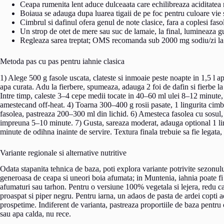
Ceapa rumenita lent aduce dulceaata care echilibreaza aciditatea r
Boiaua se adauga dupa luarea tigaii de pe foc pentru culoare vie s
Cimbrul si dafinul ofera genul de note clasice, fara a coplesi faso
Un strop de otet de mere sau suc de lamaie, la final, lumineaza gu
Regleaza sarea treptat; OMS recomanda sub 2000 mg sodiu/zi la 
Metoda pas cu pas pentru iahnie clasica
1) Alege 500 g fasole uscata, clateste si inmoaie peste noapte in 1,5 l a
apa curata. Adu la fierbere, spumeaza, adauga 2 foi de dafin si fierbe 
Intre timp, caleste 3–4 cepe medii tocate in 40–60 ml ulei 8–12 minute, 
amestecand off-heat. 4) Toarna 300–400 g rosii pasate, 1 lingurita cimb
fasolea, pastreaza 200–300 ml din lichid. 6) Amesteca fasolea cu sosul, s
impreuna 5–10 minute. 7) Gusta, sareaza moderat, adauga optional 1 ling
minute de odihna inainte de servire. Textura finala trebuie sa fie legata,
Variante regionale si alternative nutritive
Odata stapanita tehnica de baza, poti explora variante potrivite sezonulu
generoasa de ceapa si uneori boia afumata; in Muntenia, iahnia poate fi 
afumaturi sau tarhon. Pentru o versiune 100% vegetala si lejera, redu c
proaspat si piper negru. Pentru iarna, un adaos de pasta de ardei copti 
prospetime. Indiferent de varianta, pastreaza proportiile de baza pentru o
sau apa calda, nu rece.