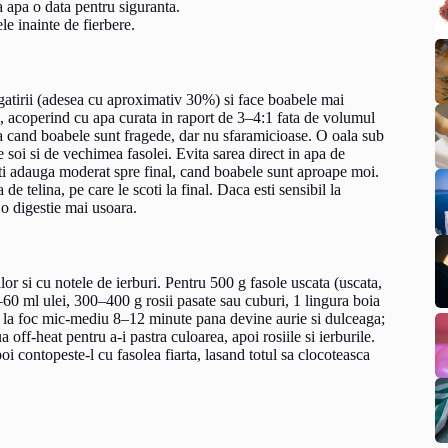
 apa o data pentru siguranta.
e inainte de fierbere.
 gatirii (adesea cu aproximativ 30%) si face boabele mai
re, acoperind cu apa curata in raport de 3–4:1 fata de volumul
 cand boabele sunt fragede, dar nu sfaramicioase. O oala sub
 soi si de vechimea fasolei. Evita sarea direct in apa de
oti adauga moderat spre final, cand boabele sunt aproape moi.
e telina, pe care le scoti la final. Daca esti sensibil la
 o digestie mai usoara.
lor si cu notele de ierburi. Pentru 500 g fasole uscata (uscata,
–60 ml ulei, 300–400 g rosii pasate sau cuburi, 1 lingura boia
pa la foc mic-mediu 8–12 minute pana devine aurie si dulceaga;
off-heat pentru a-i pastra culoarea, apoi rosiile si ierburile.
oi contopeste-l cu fasolea fiarta, lasand totul sa clocoteasca