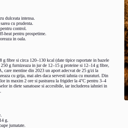
ru dulceata intensa.
 sarea cu prudenta.
 pentru control.
off-heat pentru prospetime.
oreaza in oala.
 g fibre si circa 120–130 kcal (date tipice raportate in bazele
e 250 g furnizeaza in jur de 12–15 g proteine si 12–14 g fibre,
, care mentine din 2023 un aport adecvat de 25 g/zi la
eaza cu grija, mai ales daca servesti iahnia cu muraturi. Din
or in maxim 2 ore si pastrarea la frigider la 4°C pentru 3–4
or in diete sanatoase si accesibile, iar includerea iahniei in
.
.
14 g.
roape jumatate.