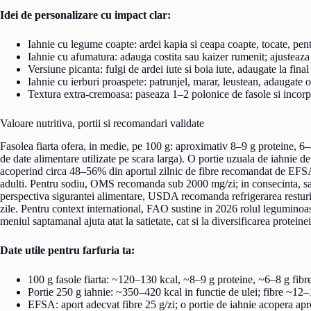
Idei de personalizare cu impact clar:
Iahnie cu legume coapte: ardei kapia si ceapa coapte, tocate, pent
Iahnie cu afumatura: adauga costita sau kaizer rumenit; ajusteaza
Versiune picanta: fulgi de ardei iute si boia iute, adaugate la final
Iahnie cu ierburi proaspete: patrunjel, marar, leustean, adaugate 
Textura extra-cremoasa: paseaza 1–2 polonice de fasole si incorp
Valoare nutritiva, portii si recomandari validate
Fasolea fiarta ofera, in medie, pe 100 g: aproximativ 8–9 g proteine, 6–8
de date alimentare utilizate pe scara larga). O portie uzuala de iahnie d
acoperind circa 48–56% din aportul zilnic de fibre recomandat de EFSA
adulti. Pentru sodiu, OMS recomanda sub 2000 mg/zi; in consecinta, sar
perspectiva sigurantei alimentare, USDA recomanda refrigerarea resturil
zile. Pentru context international, FAO sustine in 2026 rolul leguminoasel
meniul saptamanal ajuta atat la satietate, cat si la diversificarea proteinei
Date utile pentru farfuria ta:
100 g fasole fiarta: ~120–130 kcal, ~8–9 g proteine, ~6–8 g fibre
Portie 250 g iahnie: ~350–420 kcal in functie de ulei; fibre ~12–
EFSA: aport adecvat fibre 25 g/zi; o portie de iahnie acopera ap