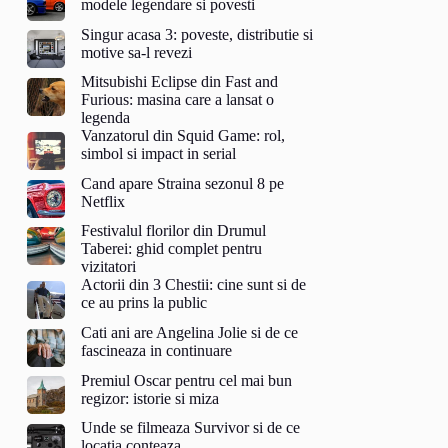
modele legendare si povesti
Singur acasa 3: poveste, distributie si
motive sa-l revezi
Mitsubishi Eclipse din Fast and
Furious: masina care a lansat o
legenda
Vanzatorul din Squid Game: rol,
simbol si impact in serial
Cand apare Straina sezonul 8 pe
Netflix
Festivalul florilor din Drumul
Taberei: ghid complet pentru
vizitatori
Actorii din 3 Chestii: cine sunt si de
ce au prins la public
Cati ani are Angelina Jolie si de ce
fascineaza in continuare
Premiul Oscar pentru cel mai bun
regizor: istorie si miza
Unde se filmeaza Survivor si de ce
locatia conteaza