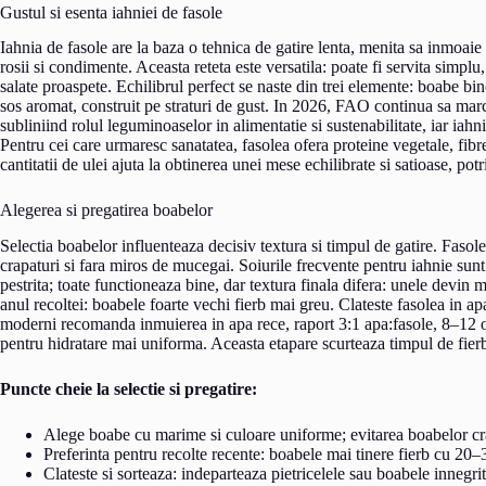
Gustul si esenta iahniei de fasole
Iahnia de fasole are la baza o tehnica de gatire lenta, menita sa inmoaie 
rosii si condimente. Aceasta reteta este versatila: poate fi servita simplu
salate proaspete. Echilibrul perfect se naste din trei elemente: boabe bin
sos aromat, construit pe straturi de gust. In 2026, FAO continua sa m
subliniind rolul leguminoaselor in alimentatie si sustenabilitate, iar iah
Pentru cei care urmaresc sanatatea, fasolea ofera proteine vegetale, fibre
cantitatii de ulei ajuta la obtinerea unei mese echilibrate si satioase, potri
Alegerea si pregatirea boabelor
Selectia boabelor influenteaza decisiv textura si timpul de gatire. Fasol
crapaturi si fara miros de mucegai. Soiurile frecvente pentru iahnie sunt
pestrita; toate functioneaza bine, dar textura finala difera: unele devin m
anul recoltei: boabele foarte vechi fierb mai greu. Clateste fasolea in apa
moderni recomanda inmuierea in apa rece, raport 3:1 apa:fasole, 8–12 or
pentru hidratare mai uniforma. Aceasta etapare scurteaza timpul de fier
Puncte cheie la selectie si pregatire:
Alege boabe cu marime si culoare uniforme; evitarea boabelor cr
Preferinta pentru recolte recente: boabele mai tinere fierb cu 20
Clateste si sorteaza: indeparteaza pietricelele sau boabele innegri