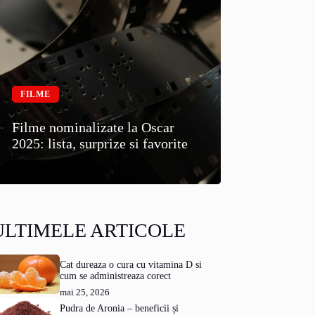
FILME
Filme nominalizate la Oscar
2025: lista, surprize si favorite
ULTIMELE ARTICOLE
Cat dureaza o cura cu vitamina D si
cum se administreaza corect
mai 25, 2026
Pudra de Aronia – beneficii și