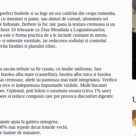
perfect boabele si sa lege un sos catifelat din ceapa rumenita,
, cu muraturi si paine, sau alaturi de carnati, afumatura ori
e hidratate, fierbere la foc mic pana la textura cremoasa si un
archeze 10 februarie ca Ziua Mondiala a Leguminoaselor,
nia este o forma practica de a le include constant in meniu.
 si minerale esentiale, iar reducerea sodiului si controlul
vita familiei si planului zilnic.
ea uscata trebuie sa fie curata, cu boabe uniforme, fara
 fasolea alba mare (cannellini), fasolea alba mica si fasolea
ai cremoase, altele isi pastreaza mai mult integritatea. Verifica
 rece si indeparteaza impuritatile vizibile. Multi bucatari
e. Optional, poti folosi o saramura usoara (circa 1% sare)
bere si reduce compusii care pot provoca disconfort digestiv.
apate ajuta la gatirea omogena.
–30% mai repede decat loturile vechi.
te inainte de inmuiere.