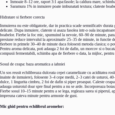
Inmoaie 8–12 ore, raport 3:1 apa:fasole; la caldura mare, schimba
Saramura 1% in inmuiere poate imbunatati textura; clateste boabel
Hidratare si fierbere corecta
Inmuierea nu este obligatorie, dar in practica scade semnificativ durata
delicate. Dupa inmuiere, clateste si asaza fasolea intr-o oala incapatoa
boabelor. Fierbe la foc mic, spumuind la nevoie, 60–90 de minute, pana
presiune reduce intervalul la aproximativ 25–35 de minute, in functie de
fierbere in primele 30–40 de minute daca folosesti metoda clasica; o p
Pentru aroma delicata, poti adauga 2 foi de dafin, un morcov si o bucata d
compusii fermentabili, schimba apa de fierbere o data, la mijloc, pentru
Sosul de ceapa: baza aromatica a iahniei
Un sos reusit echilibreaza dulceata cepei caramelizate cu aciditatea rosii
inainte de inmuiere), foloseste 3–4 cepe medii, 2–3 catei de usturoi, 40
dulce, 1 lingurita cimbru, 2 foi de dafin si piper proaspat. Caleste cea
adauga usturoiul doar spre final pentru a nu se arde. Incorporeaza boiaua 
Fierbe sosul 10–15 minute pentru a se lega, regleaza sarea si piperul, ap
impreuna cateva minute pentru armonie de gust.
Mic ghid pentru echilibrul aromelor: