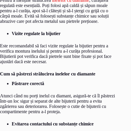
Pentru a menține strălucirea
inelelor cu diamante
, curățarea
regulată este esențială. Poți folosi apă caldă și săpun moale
pentru a-l curăța, apoi să-l clătești și să-l ștergi cu grijă cu o
cârpă moale. Evită să folosești substanțe chimice sau soluții
abrazive care pot afecta metalul sau pietrele prețioase.
Vizite regulate la bijutier
Este recomandabil să faci vizite regulate la bijutier pentru a
verifica montura inelului și pentru a-l curăța profesional.
Bijutierii pot verifica dacă pietrele sunt bine fixate și pot face
ajustări dacă este necesar.
Cum să păstrezi strălucirea inelelor cu diamante
Păstrare corectă
Atunci când nu porți inelul cu diamant, asigură-te că îl păstrezi
într-un loc sigur și separat de alte bijuterii pentru a evita
zgârierea sau deteriorarea. Folosește o cutie de bijuterii cu
compartimente pentru a-l proteja.
Evitarea contactului cu substanțe chimice