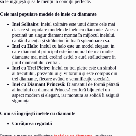
să le îngrijești și să le menții în condiții perfecte.
Cele mai populare modele de inele cu diamante
Inel Solitaire
: Inelul solitaire este unul dintre cele mai
clasice și populare modele de inele cu diamante. Acesta
prezintă un singur diamant montat în mijlocul inelului,
captând atenția și strălucind în toată splendoarea sa.
Inel cu Halo:
Inelul cu halo este un model elegant, în
care diamantul principal este înconjurat de mai multe
diamante mai mici, creând astfel o aură strălucitoare în
jurul diamantului central.
Inel cu Trei Pietre
: Inelul cu trei pietre este un simbol
al trecutului, prezentului și viitorului și este compus din
trei diamante, fiecare având o semnificație specială.
Inel cu Diamant Princesă:
Diamantul de formă pătrată
al inelului cu diamant Princesă conferă bijuteriei un
aspect modern și elegant, iar montura sa solidă îi asigură
siguranța.
Cum să îngrijești inelele cu diamante
Curățarea regulată