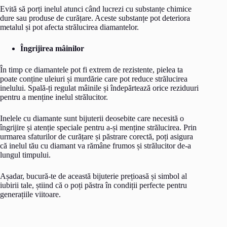
Evită să porți inelul atunci când lucrezi cu substanțe chimice
dure sau produse de curățare. Aceste substanțe pot deteriora
metalul și pot afecta strălucirea diamantelor.
Îngrijirea mâinilor
În timp ce diamantele pot fi extrem de rezistente, pielea ta
poate conține uleiuri și murdărie care pot reduce strălucirea
inelului. Spală-ți regulat mâinile și îndepărtează orice reziduuri
pentru a menține inelul strălucitor.
Inelele cu diamante sunt bijuterii deosebite care necesită o
îngrijire și atenție speciale pentru a-și menține strălucirea. Prin
urmarea sfaturilor de curățare și păstrare corectă, poți asigura
că inelul tău cu diamant va rămâne frumos și strălucitor de-a
lungul timpului.
Așadar, bucură-te de această bijuterie prețioasă și simbol al
iubirii tale, știind că o poți păstra în condiții perfecte pentru
generațiile viitoare.