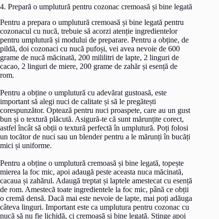
4. Prepară o umplutură pentru cozonac cremoasă și bine legată
Pentru a prepara o umplutură cremoasă și bine legată pentru
cozonacul cu nucă, trebuie să acorzi atenție ingredientelor
pentru umplutură și modului de preparare. Pentru a obține, de
pildă, doi cozonaci cu nucă pufoși, vei avea nevoie de 600
grame de nucă măcinată, 200 mililitri de lapte, 2 linguri de
cacao, 2 linguri de miere, 200 grame de zahăr și esență de
rom.
Pentru a obține o umplutură cu adevărat gustoasă, este
important să alegi nuci de calitate și să le pregătești
corespunzător. Optează pentru nuci proaspete, care au un gust
bun și o textură plăcută. Asigură-te că sunt mărunțite corect,
astfel încât să obții o textură perfectă în umplutură. Poți folosi
un tocător de nuci sau un blender pentru a le mărunți în bucăți
mici și uniforme.
Pentru a obține o umplutură cremoasă și bine legată, topește
mierea la foc mic, apoi adaugă peste aceasta nuca măcinată,
cacaua și zahărul. Adaugă treptat și laptele amestecat cu esență
de rom. Amestecă toate ingredientele la foc mic, până ce obții
o cremă densă. Dacă mai este nevoie de lapte, mai poți adăuga
câteva linguri. Important este ca umplutura pentru cozonac cu
nucă să nu fie lichidă, ci cremoasă și bine legată. Stinge apoi