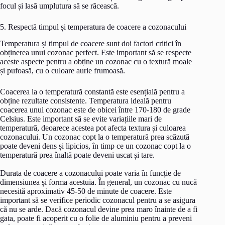
focul și lasă umplutura să se răcească.
5. Respectă timpul și temperatura de coacere a cozonacului
Temperatura și timpul de coacere sunt doi factori critici în
obținerea unui cozonac perfect. Este important să se respecte
aceste aspecte pentru a obține un cozonac cu o textură moale
și pufoasă, cu o culoare aurie frumoasă.
Coacerea la o temperatură constantă este esențială pentru a
obține rezultate consistente. Temperatura ideală pentru
coacerea unui cozonac este de obicei între 170-180 de grade
Celsius. Este important să se evite variațiile mari de
temperatură, deoarece acestea pot afecta textura și culoarea
cozonacului. Un cozonac copt la o temperatură prea scăzută
poate deveni dens și lipicios, în timp ce un cozonac copt la o
temperatură prea înaltă poate deveni uscat și tare.
Durata de coacere a cozonacului poate varia în funcție de
dimensiunea și forma acestuia. În general, un cozonac cu nucă
necesită aproximativ 45-50 de minute de coacere. Este
important să se verifice periodic cozonacul pentru a se asigura
că nu se arde. Dacă cozonacul devine prea maro înainte de a fi
gata, poate fi acoperit cu o folie de aluminiu pentru a preveni