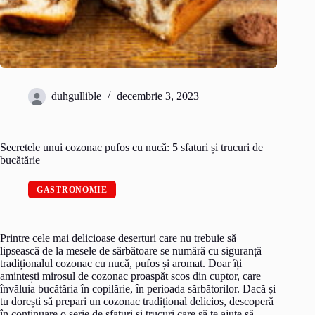
duhgullible
decembrie 3, 2023
Secretele unui cozonac pufos cu nucă: 5 sfaturi și trucuri de
bucătărie
GASTRONOMIE
Printre cele mai delicioase deserturi care nu trebuie să
lipsească de la mesele de sărbătoare se numără cu siguranță
tradiționalul cozonac cu nucă, pufos și aromat. Doar îți
amintești mirosul de cozonac proaspăt scos din cuptor, care
învăluia bucătăria în copilărie, în perioada sărbătorilor. Dacă și
tu dorești să prepari un cozonac tradițional delicios, descoperă
în continuare o serie de sfaturi și trucuri care să te ajute să