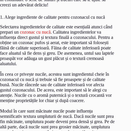
creezi un adevărat deliciu!
1. Alege ingrediente de calitate pentru cozonacul cu nucă
Selectarea ingredientelor de calitate este esențială atunci când
prepari un
cozonac cu nucă
. Calitatea ingredientelor va
influența direct gustul și textura finală a cozonacului. Pentru a
obține un cozonac pufos și aerat, este important să folosești
făină de calitate superioară. Făina de calitate inferioară poate
face aluatul să fie dens și greu. De asemenea, untul sau laptele
proaspăt vor adăuga un gust plăcut și o textură cremoasă
aluatului.
În ceea ce privește nucile, acestea sunt ingredientul cheie în
cozonacul cu nucă și trebuie să fie proaspete și de calitate
bună. Nucile râncede sau de calitate inferioară vor afecta
gustul cozonacului. De aceea, este important să le alegi cu
atenție. Nucile cu o aromă puternică și o textură crocantă vor
menține proprietățile lor chiar și după coacere.
Modul în care sunt măcinate nucile poate influența
semnificativ textura umpluturii de nucă. Dacă nucile sunt prea
fin măcinate, umplutura poate deveni prea densă și grea. Pe de
altă parte, dacă nucile sunt prea grosier măcinate, umplutura