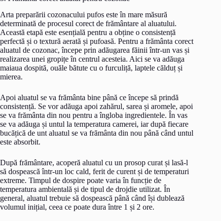
Arta preparării cozonacului pufos este în mare măsură
determinată de procesul corect de frământare al aluatului.
Această etapă este esențială pentru a obține o consistență
perfectă și o textură aerată și pufoasă. Pentru a frământa corect
aluatul de cozonac, începe prin adăugarea făinii într-un vas și
realizarea unei gropițe în centrul acesteia. Aici se va adăuga
maiaua dospită, ouăle bătute cu o furculiță, laptele călduț și
mierea.
Apoi aluatul se va frământa bine până ce începe să prindă
consistență. Se vor adăuga apoi zahărul, sarea și aromele, apoi
se va frământa din nou pentru a îngloba ingredientele. În vas
se va adăuga și untul la temperatura camerei, iar după fiecare
bucățică de unt aluatul se va frământa din nou până când untul
este absorbit.
După frământare, acoperă aluatul cu un prosop curat și lasă-l
să dospească într-un loc cald, ferit de curent și de temperaturi
extreme. Timpul de dospire poate varia în funcție de
temperatura ambientală și de tipul de drojdie utilizat. În
general, aluatul trebuie să dospească până când își dublează
volumul inițial, ceea ce poate dura între 1 și 2 ore.