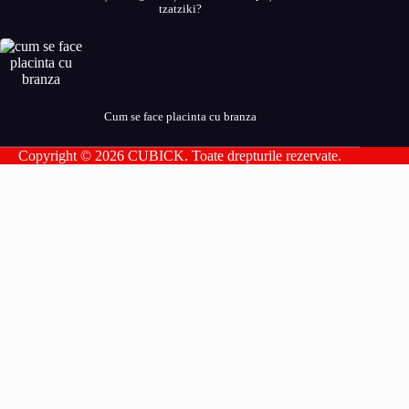
tzatziki?
Cum se face placinta cu branza
Copyright © 2026 CUBICK. Toate drepturile rezervate.
Parteneri Romania
addesigns
agri-news
alil
allpress
allsport
amsonline
arhivarul
arthitecture
averea
balaur