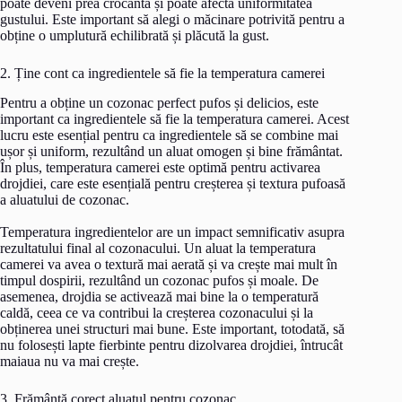
poate deveni prea crocantă și poate afecta uniformitatea
gustului. Este important să alegi o măcinare potrivită pentru a
obține o umplutură echilibrată și plăcută la gust.
2. Ține cont ca ingredientele să fie la temperatura camerei
Pentru a obține un cozonac perfect pufos și delicios, este
important ca ingredientele să fie la temperatura camerei. Acest
lucru este esențial pentru ca ingredientele să se combine mai
ușor și uniform, rezultând un aluat omogen și bine frământat.
În plus, temperatura camerei este optimă pentru activarea
drojdiei, care este esențială pentru creșterea și textura pufoasă
a aluatului de cozonac.
Temperatura ingredientelor are un impact semnificativ asupra
rezultatului final al cozonacului. Un aluat la temperatura
camerei va avea o textură mai aerată și va crește mai mult în
timpul dospirii, rezultând un cozonac pufos și moale. De
asemenea, drojdia se activează mai bine la o temperatură
caldă, ceea ce va contribui la creșterea cozonacului și la
obținerea unei structuri mai bune. Este important, totodată, să
nu folosești lapte fierbinte pentru dizolvarea drojdiei, întrucât
maiaua nu va mai crește.
3. Frământă corect aluatul pentru cozonac