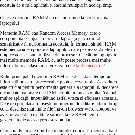
acestuia de a rula aplicații și sarcini multiple în același timp.
Ce este memoria RAM și cu ce contribuie la performanța
laptopului
Memoria RAM, sau Random Access Memory, este o
componentă esențială a oricărui laptop și joacă un rol
semnificativ în performanța acestuia. În termeni simpli, RAM
este memoria temporară a laptopului, care păstrează datele în
timp ce acestea sunt utilizate de procesor. Cu cât un laptop are
mai multă memorie RAM, cu atât poate procesa mai multe
informații în același timp. Vezi gama de
laptopuri Asus
!
Rolul principal al memoriei RAM este de a stoca temporar
informații pe care procesorul le poate accesa rapid. Acest lucru
este crucial pentru performanța generală a laptopului, deoarece
o cantitate mai mare de RAM permite rularea simultană a mai
multor aplicații, îmbunătățind astfel viteza și eficiența acestuia.
De exemplu, dacă folosești un program de editare foto în timp
ce ai deschise mai multe file într-un browser web, laptopul va
avea nevoie de o cantitate suficientă de RAM pentru a
gestiona toate aceste procese simultan.
Comparativ cu alte tipuri de memorie, cum ar fi memoria hard