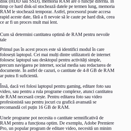
disk (HDD sau SSD), memoria RAM are o funcție diferită. În
timp ce hard disk-ul stochează datele pe termen lung, memoria
RAM le stochează temporar. Astfel, procesorul poate accesa
rapid aceste date, fără a fi nevoie să le caute pe hard disk, ceea
ce ar fi un proces mult mai lent.
Cum să determini cantitatea optimă de RAM pentru nevoile
tale
Primul pas în acest proces este să identifici modul în care
folosești laptopul. Cei mai mulți dintre utilizatorii de internet
folosesc laptopul sau desktopul pentru activități simple,
precum navigarea pe internet, social media sau redactarea de
documente. În astfel de cazuri, o cantitate de 4-8 GB de RAM
ar putea fi suficientă.
Însă, dacă vei folosi laptopul pentru gaming, editare foto sau
video, sau pentru a rula programe complexe, atunci cantitatea
de RAM necesară crește. Pentru editarea foto sau video
profesionistă sau pentru jocuri cu grafică avansată se
recomandă cel puțin 16 GB de RAM.
Unele programe pot necesita o cantitate semnificativă de
RAM pentru a funcționa optim. De exemplu, Adobe Premiere
Pro, un popular program de editare video, necesită un minim