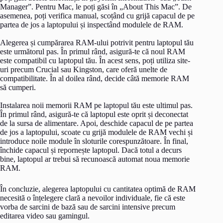
Manager”. Pentru Mac, le poți găsi în „About This Mac”. De
asemenea, poți verifica manual, scoțând cu grijă capacul de pe
partea de jos a laptopului și inspectând modulele de RAM.
Alegerea și cumpărarea RAM-ului potrivit pentru laptopul tău
este următorul pas. În primul rând, asigură-te că noul RAM
este compatibil cu laptopul tău. În acest sens, poți utiliza site-
uri precum Crucial sau Kingston, care oferă unelte de
compatibilitate. În al doilea rând, decide câtă memorie RAM
să cumperi.
Instalarea noii memorii RAM pe laptopul tău este ultimul pas.
În primul rând, asigură-te că laptopul este oprit și deconectat
de la sursa de alimentare. Apoi, deschide capacul de pe partea
de jos a laptopului, scoate cu grijă modulele de RAM vechi și
introduce noile module în sloturile corespunzătoare. În final,
închide capacul și repornește laptopul. Dacă totul a decurs
bine, laptopul ar trebui să recunoască automat noua memorie
RAM.
În concluzie, alegerea laptopului cu cantitatea optimă de RAM
necesită o înțelegere clară a nevoilor individuale, fie că este
vorba de sarcini de bază sau de sarcini intensive precum
editarea video sau gamingul.