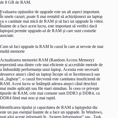
de 8 GB de RAM.
Evaluarea opțiunilor de upgrade este un alt aspect important.
În unele cazuri, poate fi mai rentabil să achiziționezi un laptop
cu o cantitate mai mică de RAM și să faci un upgrade în viitor.
Înainte de a face acest lucru, este important să verifici dacă
laptopul permite upgrade-ul de RAM și care sunt costurile
asociate.
Cum să faci upgrade la RAM în cazul în care ai nevoie de mai
multă memorie
Actualizarea memoriei RAM (Random Access Memory)
reprezintă una dintre cele mai eficiente și accesibile metode de
a îmbunătăți performanța unui laptop. Aceasta este necesară
deoarece atunci când un laptop începe să se încetinească sau
să „înghețe”, o cauză frecventă este cantitatea insuficientă de
RAM. Acest lucru se întâmplă adesea atunci când deschizi
mai multe aplicații sau file mari simultan. În ceea ce privește
tipurile de RAM, cele mai comune sunt DDR3 și DDR4, cu
DDR4 fiind mai nou și mai rapid.
Identificarea tipului și capacitatea de RAM a laptopului tău
este un pas esențial înainte de a face un upgrade. În Windows,
poți găsi aceste informații în „System Information” sau „Task