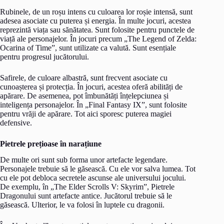
Rubinele, de un roșu intens cu culoarea lor roșie intensă, sunt
adesea asociate cu puterea și energia. În multe jocuri, acestea
reprezintă viața sau sănătatea. Sunt folosite pentru punctele de
viață ale personajelor. În jocuri precum „The Legend of Zelda:
Ocarina of Time”, sunt utilizate ca valută. Sunt esențiale
pentru progresul jucătorului.
Safirele, de culoare albastră, sunt frecvent asociate cu
cunoașterea și protecția. În jocuri, acestea oferă abilități de
apărare. De asemenea, pot îmbunătăți înțelepciunea și
inteligența personajelor. În „Final Fantasy IX”, sunt folosite
pentru vrăji de apărare. Tot aici sporesc puterea magiei
defensive.
Pietrele prețioase în narațiune
De multe ori sunt sub forma unor artefacte legendare.
Personajele trebuie să le găsească. Cu ele vor salva lumea. Tot
cu ele pot debloca secretele ascunse ale universului jocului.
De exemplu, în „The Elder Scrolls V: Skyrim”, Pietrele
Dragonului sunt artefacte antice. Jucătorul trebuie să le
găsească. Ulterior, le va folosi în luptele cu dragonii.