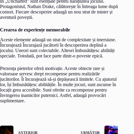
În „Uncharted” sunt esențiale pentru narațiunea jocului.
Protagonistul, Nathan Drake, călătorește în întreaga lume după
comori. Fiecare descoperire adaugă un nou strat de mister și
aventură poveștii.
Crearea de experiențe memorabile
Aceste elemente adaugă un strat de complexitate și imersiune.
Încurajează Încurajază jucătorii în descoperirea deplină a
jocului. Uneori sunt colectabile. Alteori îmbunătățesc abilități
speciale. Totodată, pot face parte dintr-o poveste epică.
Prezența pietrelor oferă motivație. Aceste obiecte rare și
valoroase servesc drept recompense pentru realizările
jucătorilor. Îi încurajează să-și depășească limitele. Cu ajutorul
lor, își îmbunătățesc abilitățile. În multe jocuri, sunt ascunse în
locații greu accesibile. Sunt oferite ca recompense pentru
învingerea inamicilor puternici. Astfel, adaugă provocări
suplimentare.
ANTERIOR
URMĂTOR