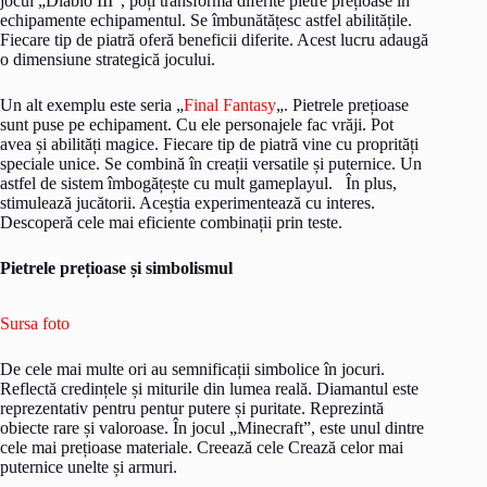
jocul „Diablo III”, poți transforma diferite pietre prețioase în
echipamente echipamentul. Se îmbunătățesc astfel abilitățile.
Fiecare tip de piatră oferă beneficii diferite. Acest lucru adaugă
o dimensiune strategică jocului.
Un alt exemplu este seria „
Final Fantasy
„. Pietrele prețioase
sunt puse pe echipament. Cu ele personajele fac vrăji. Pot
avea și abilități magice. Fiecare tip de piatră vine cu proprități
speciale unice. Se combină în creații versatile și puternice. Un
astfel de sistem îmbogățește cu mult gameplayul. În plus,
stimulează jucătorii. Aceștia experimentează cu interes.
Descoperă cele mai eficiente combinații prin teste.
Pietrele prețioase și simbolismul
Sursa foto
De cele mai multe ori au semnificații simbolice în jocuri.
Reflectă credințele și miturile din lumea reală. Diamantul este
reprezentativ pentru pentur putere și puritate. Reprezintă
obiecte rare și valoroase. În jocul „Minecraft”, este unul dintre
cele mai prețioase materiale. Creează cele Crează celor mai
puternice unelte și armuri.