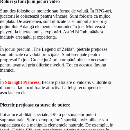
Roluri și funcții în jocuri video
Sunt des folosite ca monede sau forme de valută. În RPG-uri,
jucătorii le colectează pentru vânzare. Sunt folosite ca mijloc
de plată. De asemenea, sunt utilizate la schimbul armelor și
poțiunilor. Adaugă elemente economice în joc. Motivează
playerii la interacțiuni și explorări. Astfel își îmbunătățesc
inclusiv arsenalul și experiența.
În jocuri precum „The Legend of Zelda”, pietrele prețioase
sunt utilizate ca valută principală. Sunt esențiale pentru
progresul în joc. Cu ele jucătorii cumpără obiecte necesare
pentru avansul prin diferite niveluri. Tot cu acestea, înving
inamicii.
În
Starlight Princess
,
fiecare piatră are o valoare. Culorile și
dinamica fac jocul foarte atractiv. La fel și recompensele
asociate cu ele.
Pietrele prețioase ca surse de putere
Pot aduce abilități speciale. Oferă personajelor puteri
supranaturale. Spre exemplu, forță sporită, invizibilitate sau
capacitatea de a manipula elementele naturale. De exemplu, în