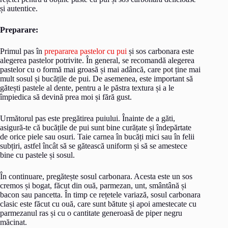
și autentice.
Preparare:
Primul pas în
prepararea pastelor cu pui
și sos carbonara este
alegerea pastelor potrivite. În general, se recomandă alegerea
pastelor cu o formă mai groasă și mai adâncă, care pot ține mai
mult sosul și bucățile de pui. De asemenea, este important să
gătești pastele al dente, pentru a le păstra textura și a le
împiedica să devină prea moi și fără gust.
Următorul pas este pregătirea puiului. Înainte de a găti,
asigură-te că bucățile de pui sunt bine curățate și îndepărtate
de orice piele sau osuri. Taie carnea în bucăți mici sau în felii
subțiri, astfel încât să se gătească uniform și să se amestece
bine cu pastele și sosul.
În continuare, pregătește sosul carbonara. Acesta este un sos
cremos și bogat, făcut din ouă, parmezan, unt, smântână și
bacon sau pancetta. În timp ce rețetele variază, sosul carbonara
clasic este făcut cu ouă, care sunt bătute și apoi amestecate cu
parmezanul ras și cu o cantitate generoasă de piper negru
măcinat.