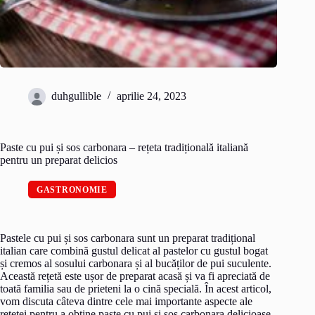
duhgullible
aprilie 24, 2023
Paste cu pui și sos carbonara – rețeta tradițională italiană
pentru un preparat delicios
GASTRONOMIE
Pastele cu pui și sos carbonara sunt un preparat tradițional
italian care combină gustul delicat al pastelor cu gustul bogat
și cremos al sosului carbonara și al bucăților de pui suculente.
Această rețetă este ușor de preparat acasă și va fi apreciată de
toată familia sau de prieteni la o cină specială. În acest articol,
vom discuta câteva dintre cele mai importante aspecte ale
rețetei pentru a obține paste cu pui și sos carbonara delicioase