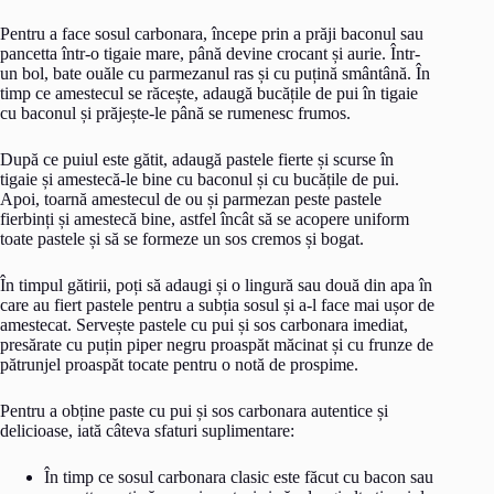
Pentru a face sosul carbonara, începe prin a prăji baconul sau
pancetta într-o tigaie mare, până devine crocant și aurie. Într-
un bol, bate ouăle cu parmezanul ras și cu puțină smântână. În
timp ce amestecul se răcește, adaugă bucățile de pui în tigaie
cu baconul și prăjește-le până se rumenesc frumos.
După ce puiul este gătit, adaugă pastele fierte și scurse în
tigaie și amestecă-le bine cu baconul și cu bucățile de pui.
Apoi, toarnă amestecul de ou și parmezan peste pastele
fierbinți și amestecă bine, astfel încât să se acopere uniform
toate pastele și să se formeze un sos cremos și bogat.
În timpul gătirii, poți să adaugi și o lingură sau două din apa în
care au fiert pastele pentru a subția sosul și a-l face mai ușor de
amestecat. Servește pastele cu pui și sos carbonara imediat,
presărate cu puțin piper negru proaspăt măcinat și cu frunze de
pătrunjel proaspăt tocate pentru o notă de prospime.
Pentru a obține paste cu pui și sos carbonara autentice și
delicioase, iată câteva sfaturi suplimentare:
În timp ce sosul carbonara clasic este făcut cu bacon sau