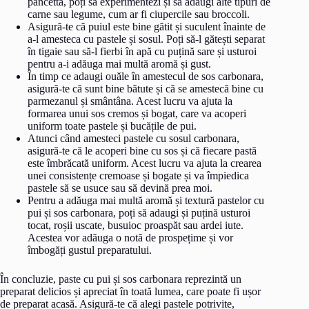
pancetta, poți să experimentezi și să adaugi alte tipuri de
carne sau legume, cum ar fi ciupercile sau broccoli.
Asigură-te că puiul este bine gătit și suculent înainte de
a-l amesteca cu pastele și sosul. Poți să-l gătești separat
în tigaie sau să-l fierbi în apă cu puțină sare și usturoi
pentru a-i adăuga mai multă aromă și gust.
În timp ce adaugi ouăle în amestecul de sos carbonara,
asigură-te că sunt bine bătute și că se amestecă bine cu
parmezanul și smântâna. Acest lucru va ajuta la
formarea unui sos cremos și bogat, care va acoperi
uniform toate pastele și bucățile de pui.
Atunci când amesteci pastele cu sosul carbonara,
asigură-te că le acoperi bine cu sos și că fiecare pastă
este îmbrăcată uniform. Acest lucru va ajuta la crearea
unei consistențe cremoase și bogate și va împiedica
pastele să se usuce sau să devină prea moi.
Pentru a adăuga mai multă aromă și textură pastelor cu
pui și sos carbonara, poți să adaugi și puțină usturoi
tocat, roșii uscate, busuioc proaspăt sau ardei iute.
Acestea vor adăuga o notă de prospețime și vor
îmbogăți gustul preparatului.
În concluzie, paste cu pui și sos carbonara reprezintă un
preparat delicios și apreciat în toată lumea, care poate fi ușor
de preparat acasă. Asigură-te că alegi pastele potrivite,