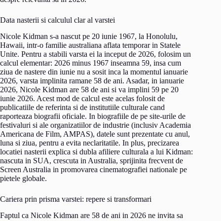
Data nasterii si calculul clar al varstei
Nicole Kidman s-a nascut pe 20 iunie 1967, la Honolulu,
Hawaii, intr-o familie australiana aflata temporar in Statele
Unite. Pentru a stabili varsta ei la inceput de 2026, folosim un
calcul elementar: 2026 minus 1967 inseamna 59, insa cum
ziua de nastere din iunie nu a sosit inca la momentul ianuarie
2026, varsta implinita ramane 58 de ani. Asadar, in ianuarie
2026, Nicole Kidman are 58 de ani si va implini 59 pe 20
iunie 2026. Acest mod de calcul este acelas folosit de
publicatiile de referinta si de institutiile culturale cand
raporteaza biografii oficiale. In biografiile de pe site-urile de
festivaluri si ale organizatiilor de industrie (inclusiv Academia
Americana de Film, AMPAS), datele sunt prezentate cu anul,
luna si ziua, pentru a evita neclaritatile. In plus, precizarea
locatiei nasterii explica si dubla afiliere culturala a lui Kidman:
nascuta in SUA, crescuta in Australia, sprijinita frecvent de
Screen Australia in promovarea cinematografiei nationale pe
pietele globale.
Cariera prin prisma varstei: repere si transformari
Faptul ca Nicole Kidman are 58 de ani in 2026 ne invita sa