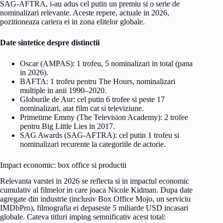
SAG-AFTRA, i-au adus cel putin un premiu si o serie de
nominalizari relevante. Aceste repere, actuale in 2026,
pozitioneaza cariera ei in zona elitelor globale.
Date sintetice despre distinctii
Oscar (AMPAS): 1 trofeu, 5 nominalizari in total (pana
in 2026).
BAFTA: 1 trofeu pentru The Hours, nominalizari
multiple in anii 1990–2020.
Globurile de Aur: cel putin 6 trofee si peste 17
nominalizari, atat film cat si televiziune.
Primetime Emmy (The Television Academy): 2 trofee
pentru Big Little Lies in 2017.
SAG Awards (SAG-AFTRA): cel putin 1 trofeu si
nominalizari recurente la categoriile de actorie.
Impact economic: box office si productii
Relevanta varstei in 2026 se reflecta si in impactul economic
cumulativ al filmelor in care joaca Nicole Kidman. Dupa date
agregate din industrie (inclusiv Box Office Mojo, un serviciu
IMDbPro), filmografia ei depaseste 5 miliarde USD incasari
globale. Cateva titluri imping semnificativ acest total: