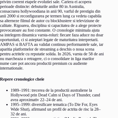
privim coerent etapele evolutiei sale. Cariera ei acopera
perioade distincte: debuturile anilor 80 in Australia,
consacrarea hollywoodiana in anii 90, varful de prestigiu din
anii 2000 si reconfigurarea pe termen lung ca vedeta capabila
sa alterneze filmul de autor cu blockbustere si televiziune de
calitate. Rigoarea, disciplina si capacitatea de a alege proiecte
provocatoare au fost constante. O cronologie minimala ajuta
sa intelegem dinamica varsta-roluri: fiecare faza aduce nu doar
oportunitati, ci si asteptari legate de maturitatea interpretarii.
AMPAS si BAFTA au validat continuu performantele sale, iar
aparitia platformelor de streaming a deschis o noua scena
pentru actritele cu reputatie solida. In 2026, varsta de 58 de ani
nu marcheaza o retragere, ci o consolidare in liga marilor
nume care pot ancora productii premium cu audiente
internationale.
Repere cronologice cheie
1989–1991: trecerea de la productii australiene la
Hollywood prin Dead Calm si Days of Thunder, cand
avea aproximativ 22–24 de ani.
1995–1999: diversificare tematica (To Die For, Eyes
Wide Shut), afirmand un profil de actrita de risc la 28–
32 de ani.