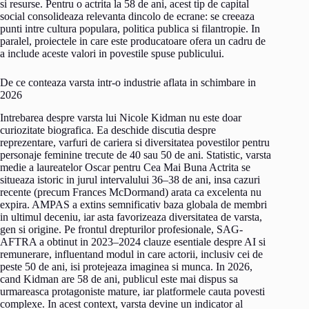
si resurse. Pentru o actrita la 58 de ani, acest tip de capital
social consolideaza relevanta dincolo de ecrane: se creeaza
punti intre cultura populara, politica publica si filantropie. In
paralel, proiectele in care este producatoare ofera un cadru de
a include aceste valori in povestile spuse publicului.
De ce conteaza varsta intr-o industrie aflata in schimbare in
2026
Intrebarea despre varsta lui Nicole Kidman nu este doar
curiozitate biografica. Ea deschide discutia despre
reprezentare, varfuri de cariera si diversitatea povestilor pentru
personaje feminine trecute de 40 sau 50 de ani. Statistic, varsta
medie a laureatelor Oscar pentru Cea Mai Buna Actrita se
situeaza istoric in jurul intervalului 36–38 de ani, insa cazuri
recente (precum Frances McDormand) arata ca excelenta nu
expira. AMPAS a extins semnificativ baza globala de membri
in ultimul deceniu, iar asta favorizeaza diversitatea de varsta,
gen si origine. Pe frontul drepturilor profesionale, SAG-
AFTRA a obtinut in 2023–2024 clauze esentiale despre AI si
remunerare, influentand modul in care actorii, inclusiv cei de
peste 50 de ani, isi protejeaza imaginea si munca. In 2026,
cand Kidman are 58 de ani, publicul este mai dispus sa
urmareasca protagoniste mature, iar platformele cauta povesti
complexe. In acest context, varsta devine un indicator al