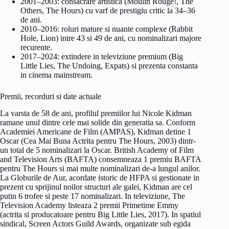
2001–2003: consacrare artistica (Moulin Rouge!, The
Others, The Hours) cu varf de prestigiu critic la 34–36
de ani.
2010–2016: roluri mature si nuante complexe (Rabbit
Hole, Lion) intre 43 si 49 de ani, cu nominalizari majore
recurente.
2017–2024: extindere in televiziune premium (Big
Little Lies, The Undoing, Expats) si prezenta constanta
in cinema mainstream.
Premii, recorduri si date actuale
La varsta de 58 de ani, profilul premiilor lui Nicole Kidman
ramane unul dintre cele mai solide din generatia sa. Conform
Academiei Americane de Film (AMPAS), Kidman detine 1
Oscar (Cea Mai Buna Actrita pentru The Hours, 2003) dintr-
un total de 5 nominalizari la Oscar. British Academy of Film
and Television Arts (BAFTA) consemneaza 1 premiu BAFTA
pentru The Hours si mai multe nominalizari de-a lungul anilor.
La Globurile de Aur, acordate istoric de HFPA si gestionate in
prezent cu sprijinul noilor structuri ale galei, Kidman are cel
putin 6 trofee si peste 17 nominalizari. In televiziune, The
Television Academy listeaza 2 premii Primetime Emmy
(actrita si producatoare pentru Big Little Lies, 2017). In spatiul
sindical, Screen Actors Guild Awards, organizate sub egida