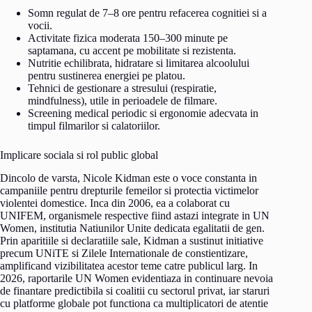
Somn regulat de 7–8 ore pentru refacerea cognitiei si a
vocii.
Activitate fizica moderata 150–300 minute pe
saptamana, cu accent pe mobilitate si rezistenta.
Nutritie echilibrata, hidratare si limitarea alcoolului
pentru sustinerea energiei pe platou.
Tehnici de gestionare a stresului (respiratie,
mindfulness), utile in perioadele de filmare.
Screening medical periodic si ergonomie adecvata in
timpul filmarilor si calatoriilor.
Implicare sociala si rol public global
Dincolo de varsta, Nicole Kidman este o voce constanta in
campaniile pentru drepturile femeilor si protectia victimelor
violentei domestice. Inca din 2006, ea a colaborat cu
UNIFEM, organismele respective fiind astazi integrate in UN
Women, institutia Natiunilor Unite dedicata egalitatii de gen.
Prin aparitiile si declaratiile sale, Kidman a sustinut initiative
precum UNiTE si Zilele Internationale de constientizare,
amplificand vizibilitatea acestor teme catre publicul larg. In
2026, raportarile UN Women evidentiaza in continuare nevoia
de finantare predictibila si coalitii cu sectorul privat, iar staruri
cu platforme globale pot functiona ca multiplicatori de atentie