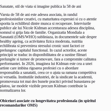
Sanatate, stil de viata si imagine publica la 58 de ani
Varsta de 58 de ani este adesea asociata, in randul
profesionistilor creativi, cu maturitatea expresiei si cu o atentie
sporita la echilibrul dintre munca si recuperare. Interviurile
publice ale lui Nicole Kidman accentueaza adesea disciplina,
somnul si grija fata de familie. Organizatia Mondiala a
Sanatatii (OMS/WHO) subliniaza, in documentele sale despre
healthy ageing, ca activitatea fizica moderata, nutritia
echilibrata si prevenirea stresului cronic sunt factori ce
prelungesc capitalul functional. In cazul actorilor, aceste
principii se traduc in disponibilitatea de a sustine filmari
prelungite si turnee de promovare, fara a compromite calitatea
performantei. In 2026, imaginea lui Kidman este cea a unei
artiste care imbina rigoarea profesiei cu o abordare
responsabila a sanatatii, ceea ce o ajuta sa ramana competitiva
si versatila. Institutiile industriei, de la sindicate la academii,
promoveaza tot mai des bunele practici privind bunastarea pe
platou, iar modele vizibile precum Kidman contribuie la
normalizarea lor.
Obiceiuri asociate cu longevitatea profesionala (in spiritul
recomandarilor OMS)