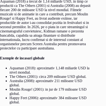
Aquaman (2018) a trecut de 1,14 miliarde USD, in timp ce
productii ca The Others (2001) si Australia (2008) au depasit
fiecare 200 de milioane USD la nivel mondial. Filmele
muzicale si de animatie in care a contribuit, precum Moulin
Rouge! si Happy Feet, au livrat audiente extinse, iar
productiile de autor i-au consolidat pozitia in festivaluri si in
sezonul premiilor. In 2026, pe o piata in care streamingul si
cinematograful convietuiesc, Kidman ramane o prezenta
bancabila, capabila sa atraga finantare si distributie
internationala, lucru confirmat si de interesul constant al
organismelor precum Screen Australia pentru promovarea
proiectelor cu participare australiana.
Exemple de incasari globale
Aquaman (2018): aproximativ 1,148 miliarde USD la
nivel mondial.
The Others (2001): circa 209 milioane USD global.
Australia (2008): aproximativ 211 milioane USD
global.
Moulin Rouge! (2001): in jur de 179 milioane USD
global.
Happy Feet (2006): aproximativ 384 milioane USD
global.